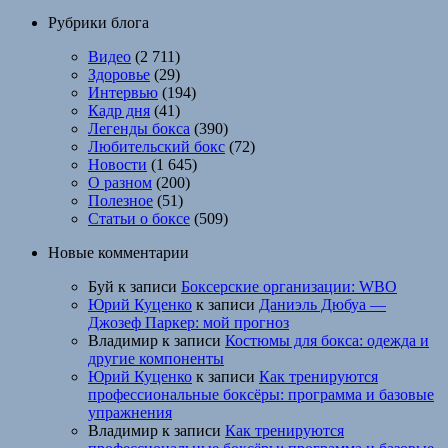
Рубрики блога
Видео
(2 711)
Здоровье
(29)
Интервью
(194)
Кадр дня
(41)
Легенды бокса
(390)
Любительский бокс
(72)
Новости
(1 645)
О разном
(200)
Полезное
(51)
Статьи о боксе
(509)
Новые комментарии
Буй
к записи
Боксерские организации: WBO
Юрий Куценко
к записи
Даниэль Дюбуа —
Джозеф Паркер: мой прогноз
Владимир
к записи
Костюмы для бокса: одежда и
другие компоненты
Юрий Куценко
к записи
Как тренируются
профессиональные боксёры: программа и базовые
упражнения
Владимир
к записи
Как тренируются