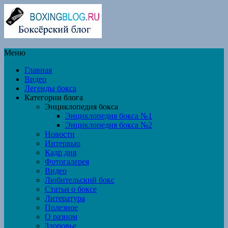
Меню
Главная
Видео
Легенды бокса
Категории блога
Энциклопедия бокса
Энциклопедия бокса №1
Энциклопедия бокса №2
Новости
Интервью
Кадр дня
Фотогалерея
Видео
Любительский бокс
Статьи о боксе
Литература
Полезное
О разном
Здоровье