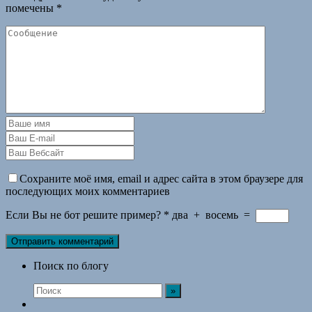
помечены
*
Сохраните моё имя, email и адрес сайта в этом браузере для
последующих моих комментариев
Если Вы не бот решите пример?
*
два
+
восемь
=
Поиск по блогу