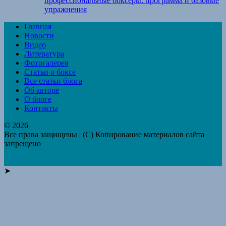
профессиональные боксёры: программа и базовые
упражнения
Главная
Новости
Видео
Литература
Фотогалерея
Статьи о боксе
Все статьи блога
Об авторе
О блоге
Контакты
© 2026
Все права защищены | (C) Копирование материалов сайта
запрещено
➤