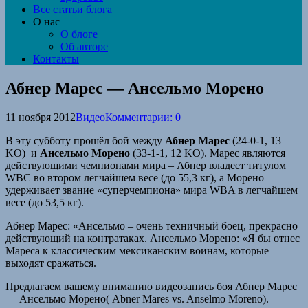
Все статьи блога
О нас
О блоге
Об авторе
Контакты
Абнер Марес — Ансельмо Морено
11 ноября 2012
Видео
Комментарии: 0
В эту субботу прошёл бой между
Абнер Марес
(24-0-1, 13
KO) и
Ансельмо Морено
(33-1-1, 12 KO). Марес являются
действующими чемпионами мира – Абнер владеет титулом
WBC во втором легчайшем весе (до 55,3 кг), а Морено
удерживает звание «суперчемпиона» мира WBA в легчайшем
весе (до 53,5 кг).
Абнер Марес: «Ансельмо – очень техничный боец, прекрасно
действующий на контратаках. Ансельмо Морено: «Я бы отнес
Мареса к классическим мексиканским воинам, которые
выходят сражаться.
Предлагаем вашему вниманию видеозапись боя Абнер Марес
— Ансельмо Морено( Abner Mares vs. Anselmo Moreno).