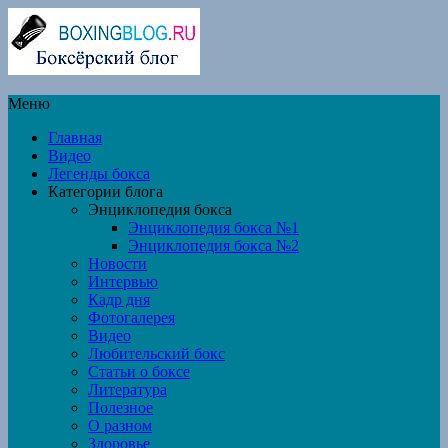
Меню
Главная
Видео
Легенды бокса
Категории блога
Энциклопедия бокса
Энциклопедия бокса №1
Энциклопедия бокса №2
Новости
Интервью
Кадр дня
Фотогалерея
Видео
Любительский бокс
Статьи о боксе
Литература
Полезное
О разном
Здоровье