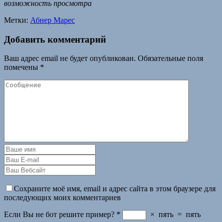
возможность просмотра
Метки:
Абнер Марес
Добавить комментарий
Ваш адрес email не будет опубликован.
Обязательные поля
помечены
*
Сохраните моё имя, email и адрес сайта в этом браузере для
последующих моих комментариев
Если Вы не бот решите пример?
*
×
пять
=
пять