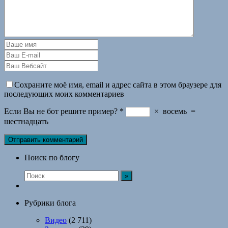
Сохраните моё имя, email и адрес сайта в этом браузере для
последующих моих комментариев
Если Вы не бот решите пример?
*
×
восемь
=
шестнадцать
Поиск по блогу
Рубрики блога
Видео
(2 711)