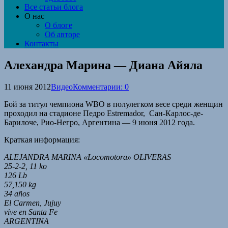
Все статьи блога
О нас
О блоге
Об авторе
Контакты
Алехандра Марина — Диана Айяла
11 июня 2012
Видео
Комментарии: 0
Бой за титул чемпиона WBO в полулегком весе среди женщин
проходил на стадионе Педро Estremador, Сан-Карлос-де-
Барилоче, Рио-Негро, Аргентина — 9 июня 2012 года.
Краткая информация:
ALEJANDRA MARINA «Locomotora» OLIVERAS
25-2-2, 11 ko
126 Lb
57,150 kg
34 años
El Carmen, Jujuy
vive en Santa Fe
ARGENTINA