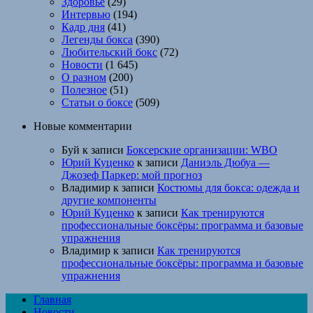
Здоровье
(29)
Интервью
(194)
Кадр дня
(41)
Легенды бокса
(390)
Любительский бокс
(72)
Новости
(1 645)
О разном
(200)
Полезное
(51)
Статьи о боксе
(509)
Новые комментарии
Буй
к записи
Боксерские организации: WBO
Юрий Куценко
к записи
Даниэль Дюбуа —
Джозеф Паркер: мой прогноз
Владимир
к записи
Костюмы для бокса: одежда и
другие компоненты
Юрий Куценко
к записи
Как тренируются
профессиональные боксёры: программа и базовые
упражнения
Владимир
к записи
Как тренируются
профессиональные боксёры: программа и базовые
упражнения
Главная
Новости