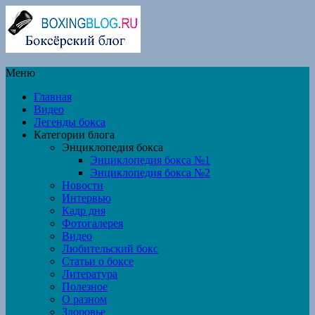
Меню
Главная
Видео
Легенды бокса
Категории блога
Энциклопедия бокса
Энциклопедия бокса №1
Энциклопедия бокса №2
Новости
Интервью
Кадр дня
Фотогалерея
Видео
Любительский бокс
Статьи о боксе
Литература
Полезное
О разном
Здоровье