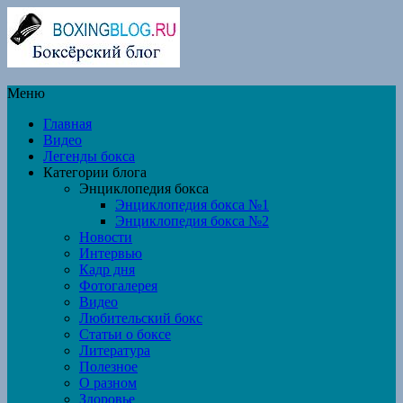
Меню
Главная
Видео
Легенды бокса
Категории блога
Энциклопедия бокса
Энциклопедия бокса №1
Энциклопедия бокса №2
Новости
Интервью
Кадр дня
Фотогалерея
Видео
Любительский бокс
Статьи о боксе
Литература
Полезное
О разном
Здоровье