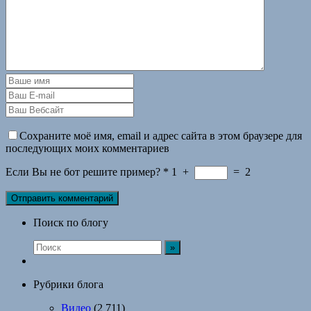
Сохраните моё имя, email и адрес сайта в этом браузере для
последующих моих комментариев
Если Вы не бот решите пример?
*
1
+
=
2
Поиск по блогу
Рубрики блога
Видео
(2 711)