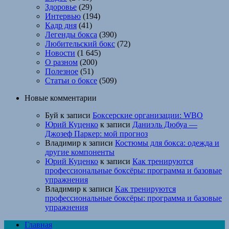
Здоровье
(29)
Интервью
(194)
Кадр дня
(41)
Легенды бокса
(390)
Любительский бокс
(72)
Новости
(1 645)
О разном
(200)
Полезное
(51)
Статьи о боксе
(509)
Новые комментарии
Буй
к записи
Боксерские организации: WBO
Юрий Куценко
к записи
Даниэль Дюбуа —
Джозеф Паркер: мой прогноз
Владимир
к записи
Костюмы для бокса: одежда и
другие компоненты
Юрий Куценко
к записи
Как тренируются
профессиональные боксёры: программа и базовые
упражнения
Владимир
к записи
Как тренируются
профессиональные боксёры: программа и базовые
упражнения
Главная