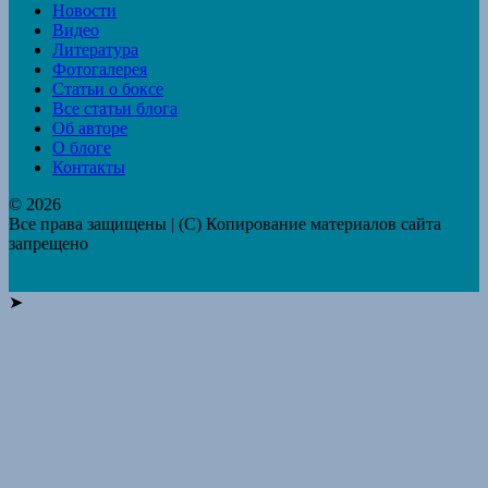
Новости
Видео
Литература
Фотогалерея
Статьи о боксе
Все статьи блога
Об авторе
О блоге
Контакты
© 2026
Все права защищены | (C) Копирование материалов сайта
запрещено
➤