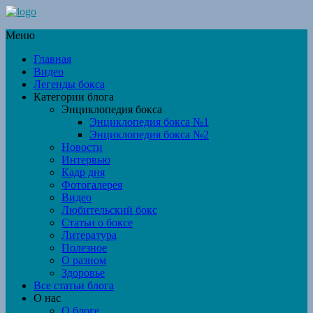
Меню
Главная
Видео
Легенды бокса
Категории блога
Энциклопедия бокса
Энциклопедия бокса №1
Энциклопедия бокса №2
Новости
Интервью
Кадр дня
Фотогалерея
Видео
Любительский бокс
Статьи о боксе
Литература
Полезное
О разном
Здоровье
Все статьи блога
О нас
О блоге