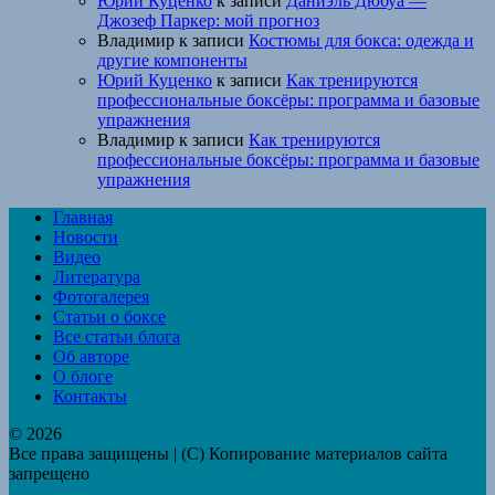
Юрий Куценко
к записи
Даниэль Дюбуа —
Джозеф Паркер: мой прогноз
Владимир
к записи
Костюмы для бокса: одежда и
другие компоненты
Юрий Куценко
к записи
Как тренируются
профессиональные боксёры: программа и базовые
упражнения
Владимир
к записи
Как тренируются
профессиональные боксёры: программа и базовые
упражнения
Главная
Новости
Видео
Литература
Фотогалерея
Статьи о боксе
Все статьи блога
Об авторе
О блоге
Контакты
© 2026
Все права защищены | (C) Копирование материалов сайта
запрещено