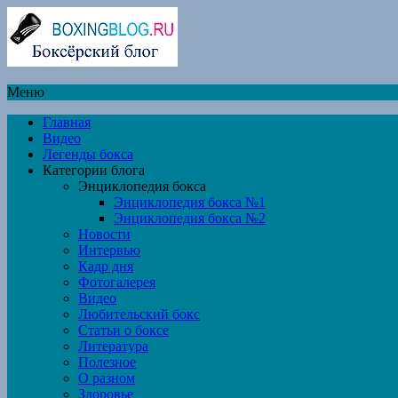
Меню
Главная
Видео
Легенды бокса
Категории блога
Энциклопедия бокса
Энциклопедия бокса №1
Энциклопедия бокса №2
Новости
Интервью
Кадр дня
Фотогалерея
Видео
Любительский бокс
Статьи о боксе
Литература
Полезное
О разном
Здоровье