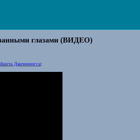
язанными глазами (ВИДЕО)
айанта Дженнингса
: