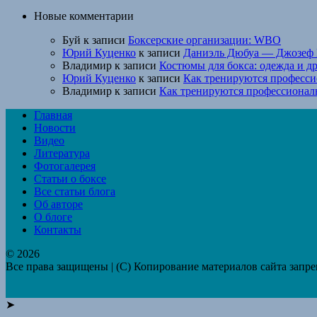
Новые комментарии
Буй
к записи
Боксерские организации: WBO
Юрий Куценко
к записи
Даниэль Дюбуа — Джозеф 
Владимир
к записи
Костюмы для бокса: одежда и д
Юрий Куценко
к записи
Как тренируются професси
Владимир
к записи
Как тренируются профессионал
Главная
Новости
Видео
Литература
Фотогалерея
Статьи о боксе
Все статьи блога
Об авторе
О блоге
Контакты
© 2026
Все права защищены | (C) Копирование материалов сайта запр
➤