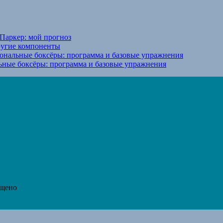
Паркер: мой прогноз
ругие компоненты
ональные боксёры: программа и базовые упражнения
ьные боксёры: программа и базовые упражнения
ещено