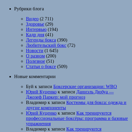
Рубрики блога
Видео
(2 711)
Здоровье
(29)
Интервью
(194)
Кадр дня
(41)
Легенды бокса
(390)
Любительский бокс
(72)
Новости
(1 645)
О разном
(200)
Полезное
(51)
Статьи о боксе
(509)
Новые комментарии
Буй
к записи
Боксерские организации: WBO
Юрий Куценко
к записи
Даниэль Дюбуа —
Джозеф Паркер: мой прогноз
Владимир
к записи
Костюмы для бокса: одежда и
другие компоненты
Юрий Куценко
к записи
Как тренируются
профессиональные боксёры: программа и базовые
упражнения
Владимир
к записи
Как тренируются