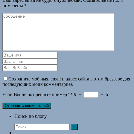
Ваш адрес email не будет опубликован.
Обязательные поля
помечены
*
Сохраните моё имя, email и адрес сайта в этом браузере для
последующих моих комментариев
Если Вы не бот решите пример?
*
9
−
=
6
Поиск по блогу