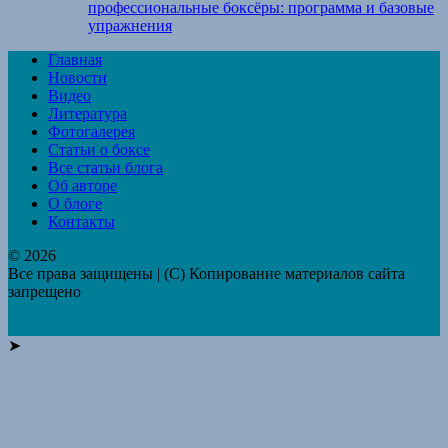
профессиональные боксёры: программа и базовые
упражнения
Главная
Новости
Видео
Литература
Фотогалерея
Статьи о боксе
Все статьи блога
Об авторе
О блоге
Контакты
© 2026
Все права защищены | (C) Копирование материалов сайта
запрещено
➤