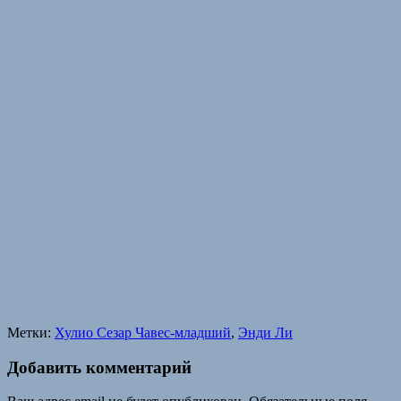
Метки:
Хулио Сезар Чавес-младший
,
Энди Ли
Добавить комментарий