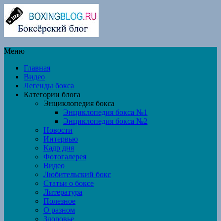
Меню
Главная
Видео
Легенды бокса
Категории блога
Энциклопедия бокса
Энциклопедия бокса №1
Энциклопедия бокса №2
Новости
Интервью
Кадр дня
Фотогалерея
Видео
Любительский бокс
Статьи о боксе
Литература
Полезное
О разном
Здоровье