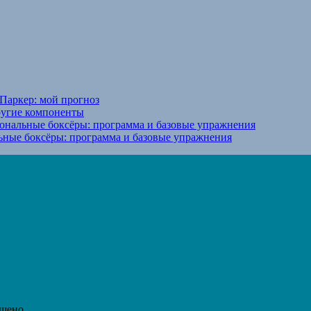
Паркер: мой прогноз
ругие компоненты
ональные боксёры: программа и базовые упражнения
ьные боксёры: программа и базовые упражнения
ещено