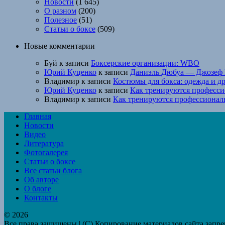
Новости
(1 645)
О разном
(200)
Полезное
(51)
Статьи о боксе
(509)
Новые комментарии
Буй
к записи
Боксерские организации: WBO
Юрий Куценко
к записи
Даниэль Дюбуа — Джозеф 
Владимир
к записи
Костюмы для бокса: одежда и д
Юрий Куценко
к записи
Как тренируются професси
Владимир
к записи
Как тренируются профессионал
Главная
Новости
Видео
Литература
Фотогалерея
Статьи о боксе
Все статьи блога
Об авторе
О блоге
Контакты
© 2026
Все права защищены | (C) Копирование материалов сайта запр