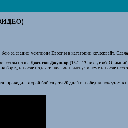
(ВИДЕО)
в бою за звание чемпиона Европы в категории крузервейт. Сдела
изическом плане
Джексон Джуниор
(15-2, 13 нокаутов). Олимпи
 на борту, и после подсчета восьми прыгнул к нему и после нес
ати, проводил второй бой спустя 20 дней и победил нокаутом в