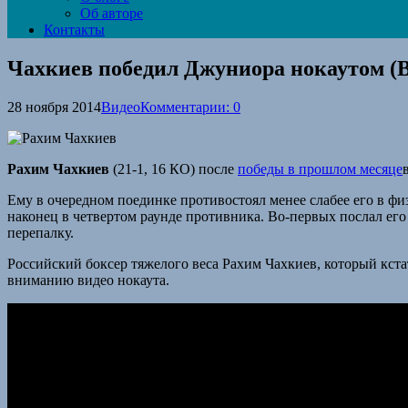
Об авторе
Контакты
Чахкиев победил Джуниора нокаутом 
28 ноября 2014
Видео
Комментарии: 0
Рахим Чахкиев
(21-1, 16 КО) после
победы в прошлом месяце
Ему в очередном поединке противостоял менее слабее его в ф
наконец в четвертом раунде противника. Во-первых послал его
перепалку.
Российский боксер тяжелого веса Рахим Чахкиев, который кст
вниманию видео нокаута.