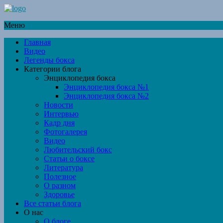
Меню
Главная
Видео
Легенды бокса
Категории блога
Энциклопедия бокса
Энциклопедия бокса №1
Энциклопедия бокса №2
Новости
Интервью
Кадр дня
Фотогалерея
Видео
Любительский бокс
Статьи о боксе
Литература
Полезное
О разном
Здоровье
Все статьи блога
О нас
О блоге