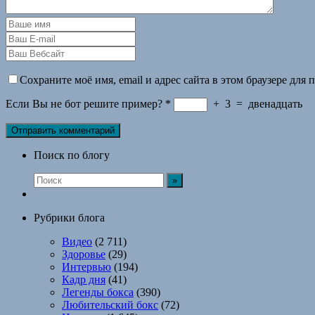
Сохраните моё имя, email и адрес сайта в этом браузере дл
Если Вы не бот решите пример?
*
+
3
=
двенадцать
Поиск по блогу
Рубрики блога
Видео
(2 711)
Здоровье
(29)
Интервью
(194)
Кадр дня
(41)
Легенды бокса
(390)
Любительский бокс
(72)