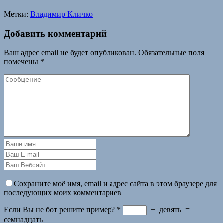
Метки:
Владимир Кличко
Добавить комментарий
Ваш адрес email не будет опубликован.
Обязательные поля
помечены
*
Сохраните моё имя, email и адрес сайта в этом браузере для
последующих моих комментариев
Если Вы не бот решите пример?
*
+
девять
=
семнадцать