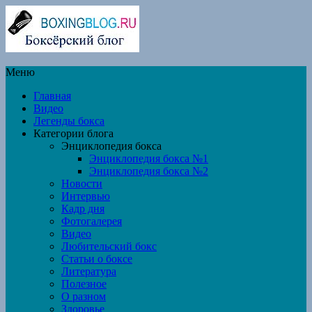
Меню
Главная
Видео
Легенды бокса
Категории блога
Энциклопедия бокса
Энциклопедия бокса №1
Энциклопедия бокса №2
Новости
Интервью
Кадр дня
Фотогалерея
Видео
Любительский бокс
Статьи о боксе
Литература
Полезное
О разном
Здоровье