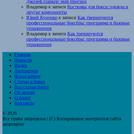
Джозеф Паркер: мой прогноз
Владимир
к записи
Костюмы для бокса: одежда и
другие компоненты
Юрий Куценко
к записи
Как тренируются
профессиональные боксёры: программа и базовые
упражнения
Владимир
к записи
Как тренируются
профессиональные боксёры: программа и базовые
упражнения
Главная
Новости
Видео
Литература
Фотогалерея
Статьи о боксе
Все статьи блога
Об авторе
О блоге
Контакты
© 2026
Все права защищены | (C) Копирование материалов сайта
запрещено