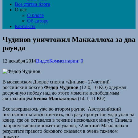
Все статьи блога
О нас
О блоге
Об авторе
Контакты
Чудинов уничтожил Маккаллоха за два
раунда
12 декабря 2014
Видео
Комментарии: 0
В московском Дворце спорта «Динамо» 27-летний
российский боксер
Федор Чудинов
(12-0, 10 КО) одержал
досрочную победу над до этого момента непобедимым
австралийцем
Беном Маккаллоха
(14-1, 11 КО).
Все завершилось уже во втором раунде. Австралийский
постоянно пытался ответить, но сразу пропустив удар упал на
ковер, где он оставался в течение нескольких минут. Сначала
напропускавши множество ударов, 32-летний Маккаллох в
результате правого бокового оказался в очень тяжелом
нокауте.