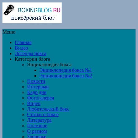
Меню
Главная
Видео
Легенды бокса
Категории блога
Энциклопедия бокса
Энциклопедия бокса №1
Энциклопедия бокса №2
Новости
Интервью
Кадр дня
Фотогалерея
Видео
Любительский бокс
Статьи о боксе
Литература
Полезное
О разном
Здоровье