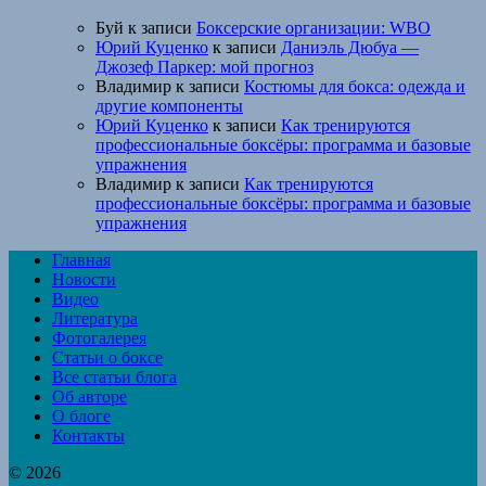
Буй
к записи
Боксерские организации: WBO
Юрий Куценко
к записи
Даниэль Дюбуа —
Джозеф Паркер: мой прогноз
Владимир
к записи
Костюмы для бокса: одежда и
другие компоненты
Юрий Куценко
к записи
Как тренируются
профессиональные боксёры: программа и базовые
упражнения
Владимир
к записи
Как тренируются
профессиональные боксёры: программа и базовые
упражнения
Главная
Новости
Видео
Литература
Фотогалерея
Статьи о боксе
Все статьи блога
Об авторе
О блоге
Контакты
© 2026