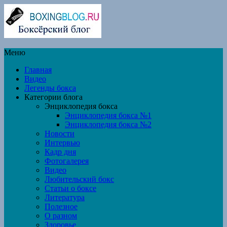
Меню
Главная
Видео
Легенды бокса
Категории блога
Энциклопедия бокса
Энциклопедия бокса №1
Энциклопедия бокса №2
Новости
Интервью
Кадр дня
Фотогалерея
Видео
Любительский бокс
Статьи о боксе
Литература
Полезное
О разном
Здоровье