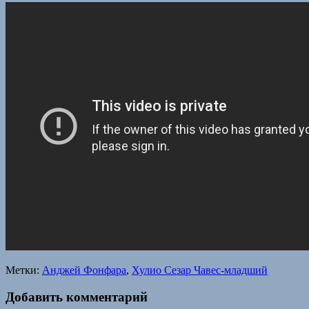
Метки:
Анджей Фонфара
,
Хулио Сезар Чавес-младший
Добавить комментарий