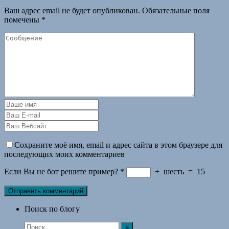
Ваш адрес email не будет опубликован.
Обязательные поля
помечены
*
Сохраните моё имя, email и адрес сайта в этом браузере для
последующих моих комментариев
Если Вы не бот решите пример?
*
+
шесть
=
15
Поиск по блогу