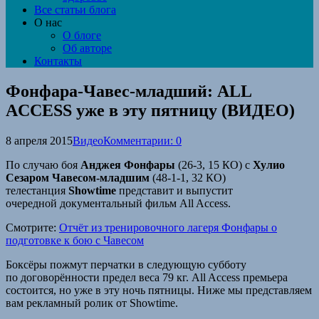
Все статьи блога
О нас
О блоге
Об авторе
Контакты
Фонфара-Чавес-младший: ALL
ACCESS уже в эту пятницу (ВИДЕО)
8 апреля 2015
Видео
Комментарии: 0
По случаю боя
Анджея Фонфары
(26-3, 15 КО) с
Хулио
Сезаром Чавесом-младшим
(48-1-1, 32 КО)
телестанция
Showtime
представит и выпустит
очередной документальный фильм All Access.
Смотрите:
Отчёт из тренировочного лагеря Фонфары о
подготовке к бою с Чавесом
Боксёры пожмут перчатки в следующую субботу
по договорённости предел веса 79 кг. All Access премьера
состоится, но уже в эту ночь пятницы. Ниже мы представляем
вам рекламный ролик от Showtime.