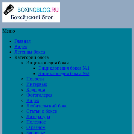
Меню
Главная
Видео
Легенды бокса
Категории блога
Энциклопедия бокса
Энциклопедия бокса №1
Энциклопедия бокса №2
Новости
Интервью
Кадр дня
Фотогалерея
Видео
Любительский бокс
Статьи о боксе
Литература
Полезное
О разном
Здоровье