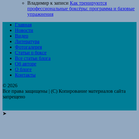
Владимир
к записи
Как тренируются
профессиональные боксёры: программа и базовые
упражнения
Главная
Новости
Видео
Литература
Фотогалерея
Статьи о боксе
Все статьи блога
Об авторе
О блоге
Контакты
© 2026
Все права защищены | (C) Копирование материалов сайта
запрещено
➤