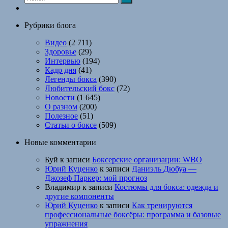
Рубрики блога
Видео
(2 711)
Здоровье
(29)
Интервью
(194)
Кадр дня
(41)
Легенды бокса
(390)
Любительский бокс
(72)
Новости
(1 645)
О разном
(200)
Полезное
(51)
Статьи о боксе
(509)
Новые комментарии
Буй
к записи
Боксерские организации: WBO
Юрий Куценко
к записи
Даниэль Дюбуа —
Джозеф Паркер: мой прогноз
Владимир
к записи
Костюмы для бокса: одежда и
другие компоненты
Юрий Куценко
к записи
Как тренируются
профессиональные боксёры: программа и базовые
упражнения