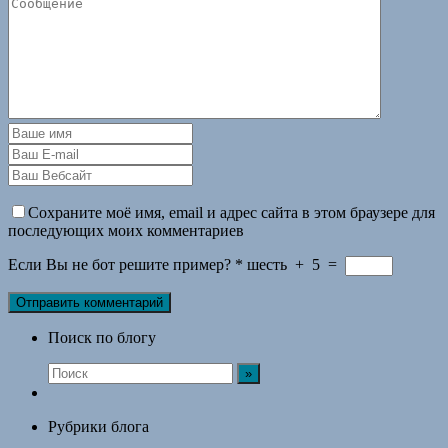
Сохраните моё имя, email и адрес сайта в этом браузере для
последующих моих комментариев
Если Вы не бот решите пример?
*
шесть
+
5
=
Поиск по блогу
Рубрики блога