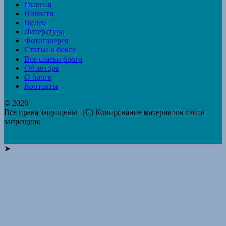
Главная
Новости
Видео
Литература
Фотогалерея
Статьи о боксе
Все статьи блога
Об авторе
О блоге
Контакты
© 2026
Все права защищены | (C) Копирование материалов сайта
запрещено
➤