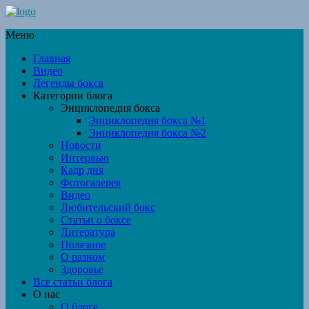
Меню
Главная
Видео
Легенды бокса
Категории блога
Энциклопедия бокса
Энциклопедия бокса №1
Энциклопедия бокса №2
Новости
Интервью
Кадр дня
Фотогалерея
Видео
Любительский бокс
Статьи о боксе
Литература
Полезное
О разном
Здоровье
Все статьи блога
О нас
О блоге