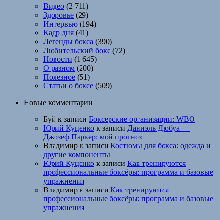
Видео
(2 711)
Здоровье
(29)
Интервью
(194)
Кадр дня
(41)
Легенды бокса
(390)
Любительский бокс
(72)
Новости
(1 645)
О разном
(200)
Полезное
(51)
Статьи о боксе
(509)
Новые комментарии
Буй
к записи
Боксерские организации: WBO
Юрий Куценко
к записи
Даниэль Дюбуа —
Джозеф Паркер: мой прогноз
Владимир
к записи
Костюмы для бокса: одежда и
другие компоненты
Юрий Куценко
к записи
Как тренируются
профессиональные боксёры: программа и базовые
упражнения
Владимир
к записи
Как тренируются
профессиональные боксёры: программа и базовые
упражнения