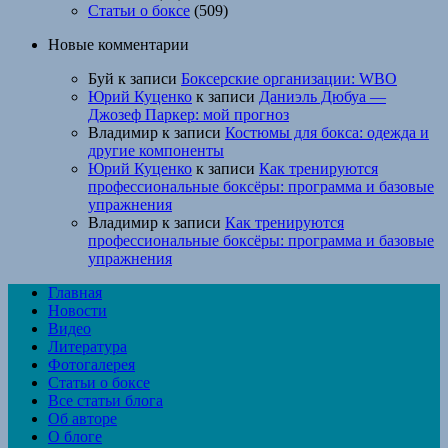
Статьи о боксе
(509)
Новые комментарии
Буй
к записи
Боксерские организации: WBO
Юрий Куценко
к записи
Даниэль Дюбуа —
Джозеф Паркер: мой прогноз
Владимир
к записи
Костюмы для бокса: одежда и
другие компоненты
Юрий Куценко
к записи
Как тренируются
профессиональные боксёры: программа и базовые
упражнения
Владимир
к записи
Как тренируются
профессиональные боксёры: программа и базовые
упражнения
Главная
Новости
Видео
Литература
Фотогалерея
Статьи о боксе
Все статьи блога
Об авторе
О блоге