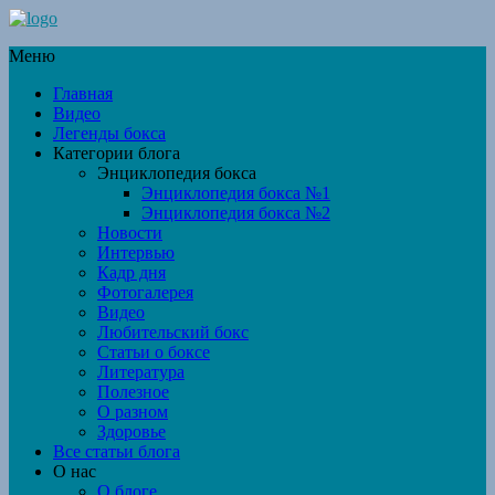
Меню
Главная
Видео
Легенды бокса
Категории блога
Энциклопедия бокса
Энциклопедия бокса №1
Энциклопедия бокса №2
Новости
Интервью
Кадр дня
Фотогалерея
Видео
Любительский бокс
Статьи о боксе
Литература
Полезное
О разном
Здоровье
Все статьи блога
О нас
О блоге