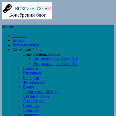
Меню
Главная
Видео
Легенды бокса
Категории блога
Энциклопедия бокса
Энциклопедия бокса №1
Энциклопедия бокса №2
Новости
Интервью
Кадр дня
Фотогалерея
Видео
Любительский бокс
Статьи о боксе
Литература
Полезное
О разном
Здоровье