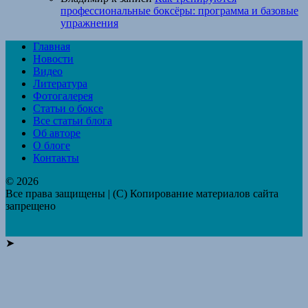
профессиональные боксёры: программа и базовые
упражнения
Главная
Новости
Видео
Литература
Фотогалерея
Статьи о боксе
Все статьи блога
Об авторе
О блоге
Контакты
© 2026
Все права защищены | (C) Копирование материалов сайта
запрещено
➤