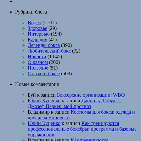
Рубрики блога
Видео
(2 711)
Здоровье
(29)
Интервью
(194)
Кадр дня
(41)
Легенды бокса
(390)
Любительский бокс
(72)
Новости
(1 645)
О разном
(200)
Полезное
(51)
Статьи о боксе
(509)
Новые комментарии
Буй
к записи
Боксерские организации: WBO
Юрий Куценко
к записи
Даниэль Дюбуа —
Джозеф Паркер: мой прогноз
Владимир
к записи
Костюмы для бокса: одежда и
другие компоненты
Юрий Куценко
к записи
Как тренируются
профессиональные боксёры: программа и базовые
упражнения
Владимир
к записи
Как тренируются