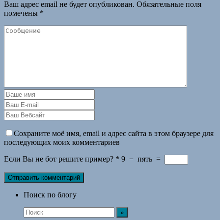
Ваш адрес email не будет опубликован.
Обязательные поля
помечены
*
Сохраните моё имя, email и адрес сайта в этом браузере для
последующих моих комментариев
Если Вы не бот решите пример?
*
9
−
пять
=
Поиск по блогу