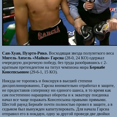
Сан-Хуан, Пуэрто-Рико.
Восходящая звезда полулегкого веса
Мигель Анхель «Майки» Гарсиа
(28-0, 24 КО) одержал
очередную досрочную победу, без труда разобравшись с 2-
кратным претендентом на титул чемпиона мира
Бернабе
Консепсьоном
(29-6-1, 15 КО).
Никуда не торопясь и боксируя в высшей степени
дисциплинированно, Гарсиа внимательно отработал в защите,
не предоставив сопернику ни единого шанса, в то время как
сам постепенно наращивал обороты и к экватору поединка
начал все чаще поражать Консепсьона правыми прямыми.
Шестой раунд Бернабе почти полностью провел в защите, а в
седьмом был вынужден капитулировать. Для начала Гарсиа
отправил его в нокдаун, одну за другой проведя две двойки