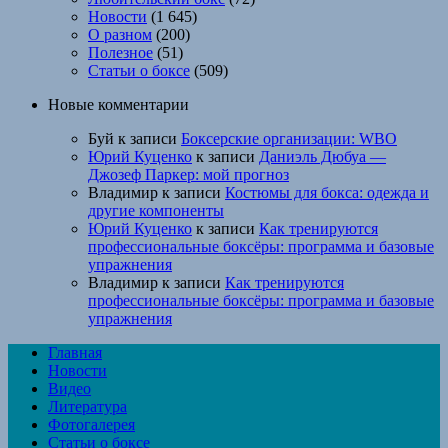
Новости
(1 645)
О разном
(200)
Полезное
(51)
Статьи о боксе
(509)
Новые комментарии
Буй
к записи
Боксерские организации: WBO
Юрий Куценко
к записи
Даниэль Дюбуа —
Джозеф Паркер: мой прогноз
Владимир
к записи
Костюмы для бокса: одежда и
другие компоненты
Юрий Куценко
к записи
Как тренируются
профессиональные боксёры: программа и базовые
упражнения
Владимир
к записи
Как тренируются
профессиональные боксёры: программа и базовые
упражнения
Главная
Новости
Видео
Литература
Фотогалерея
Статьи о боксе