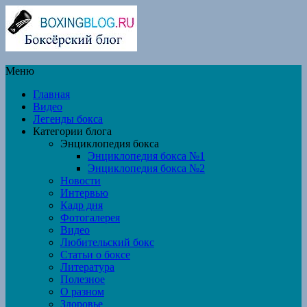
Меню
Главная
Видео
Легенды бокса
Категории блога
Энциклопедия бокса
Энциклопедия бокса №1
Энциклопедия бокса №2
Новости
Интервью
Кадр дня
Фотогалерея
Видео
Любительский бокс
Статьи о боксе
Литература
Полезное
О разном
Здоровье