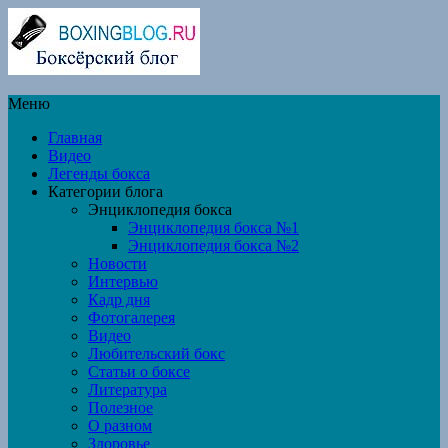
Меню
Главная
Видео
Легенды бокса
Категории блога
Энциклопедия бокса
Энциклопедия бокса №1
Энциклопедия бокса №2
Новости
Интервью
Кадр дня
Фотогалерея
Видео
Любительский бокс
Статьи о боксе
Литература
Полезное
О разном
Здоровье