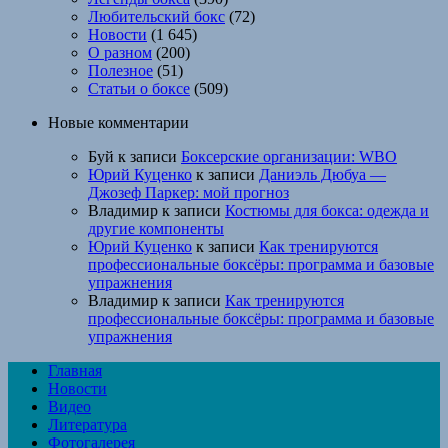
Любительский бокс
(72)
Новости
(1 645)
О разном
(200)
Полезное
(51)
Статьи о боксе
(509)
Новые комментарии
Буй
к записи
Боксерские организации: WBO
Юрий Куценко
к записи
Даниэль Дюбуа —
Джозеф Паркер: мой прогноз
Владимир
к записи
Костюмы для бокса: одежда и
другие компоненты
Юрий Куценко
к записи
Как тренируются
профессиональные боксёры: программа и базовые
упражнения
Владимир
к записи
Как тренируются
профессиональные боксёры: программа и базовые
упражнения
Главная
Новости
Видео
Литература
Фотогалерея