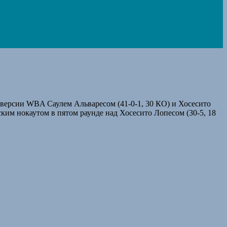
 версии WBA Саулем Альваресом (41-0-1, 30 КО) и Хосесито
ским нокаутом в пятом раунде над Хосесито Лопесом (30-5, 18