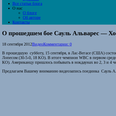
Все статьи блога
О нас
О блоге
Об авторе
Контакты
О прошедшем бое Сауль Альварес — Хо
18 сентября 2012
Видео
Комментарии: 0
В прошедшую субботу, 15 сентября, в Лас-Вегасе (США) состо
Лопесом (30-5-0, 18 KO). В итоге чемпион WBC в первом средн
КО). Американцу пришлось побывать в нокдаунах во 2, 3 и 4 ч
Предлагаем Вашему вниманию видеозапись поединка Сауль Альва