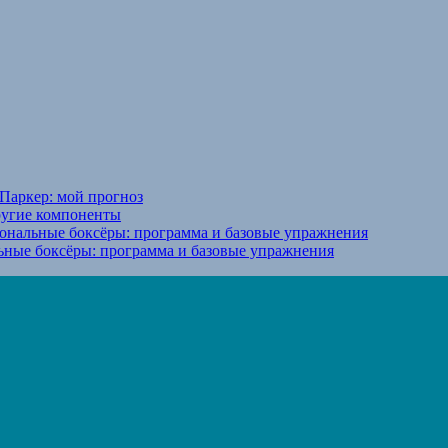
Паркер: мой прогноз
ругие компоненты
ональные боксёры: программа и базовые упражнения
ьные боксёры: программа и базовые упражнения