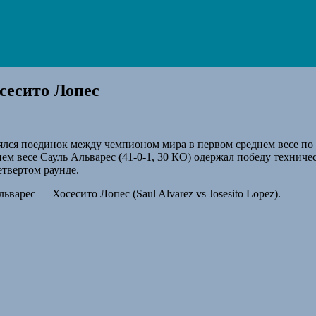
сесито Лопес
ялся поединок между чемпионом мира в первом среднем весе по
ем весе Сауль Альварес (41-0-1, 30 КО) одержал победу техниче
етвертом раунде.
рес — Хосесито Лопес (Saul Alvarez vs Josesito Lopez).