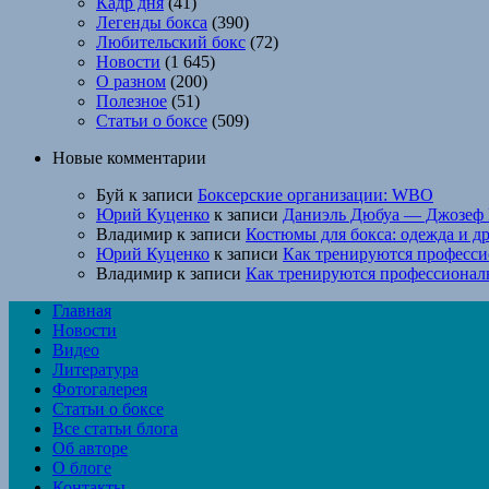
Кадр дня
(41)
Легенды бокса
(390)
Любительский бокс
(72)
Новости
(1 645)
О разном
(200)
Полезное
(51)
Статьи о боксе
(509)
Новые комментарии
Буй
к записи
Боксерские организации: WBO
Юрий Куценко
к записи
Даниэль Дюбуа — Джозеф 
Владимир
к записи
Костюмы для бокса: одежда и д
Юрий Куценко
к записи
Как тренируются професси
Владимир
к записи
Как тренируются профессионал
Главная
Новости
Видео
Литература
Фотогалерея
Статьи о боксе
Все статьи блога
Об авторе
О блоге
Контакты