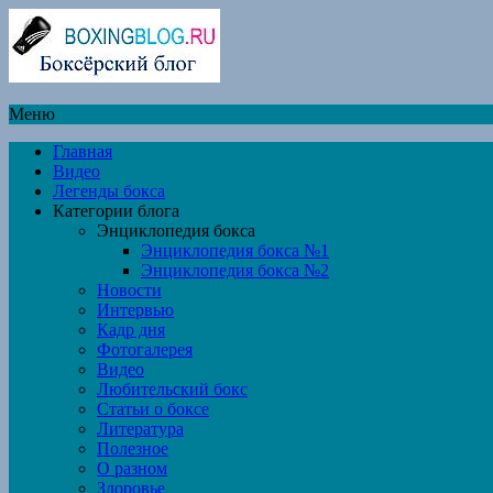
Меню
Главная
Видео
Легенды бокса
Категории блога
Энциклопедия бокса
Энциклопедия бокса №1
Энциклопедия бокса №2
Новости
Интервью
Кадр дня
Фотогалерея
Видео
Любительский бокс
Статьи о боксе
Литература
Полезное
О разном
Здоровье