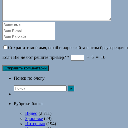
Сохраните моё имя, email и адрес сайта в этом браузере дл
Если Вы не бот решите пример?
*
+
5
=
10
Поиск по блогу
Рубрики блога
Видео
(2 711)
Здоровье
(29)
Интервью
(194)