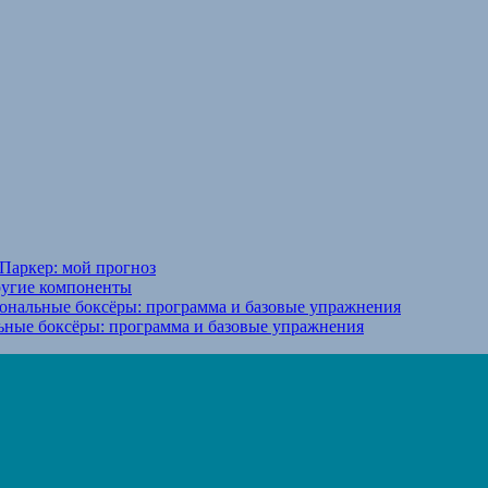
Паркер: мой прогноз
ругие компоненты
ональные боксёры: программа и базовые упражнения
ьные боксёры: программа и базовые упражнения