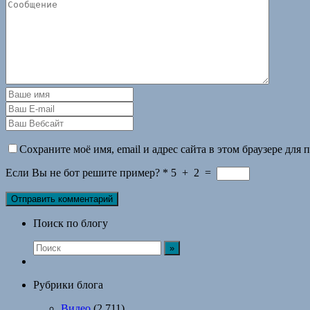
Сохраните моё имя, email и адрес сайта в этом браузере дл
Если Вы не бот решите пример?
*
5
+
2
=
Поиск по блогу
Рубрики блога
Видео
(2 711)