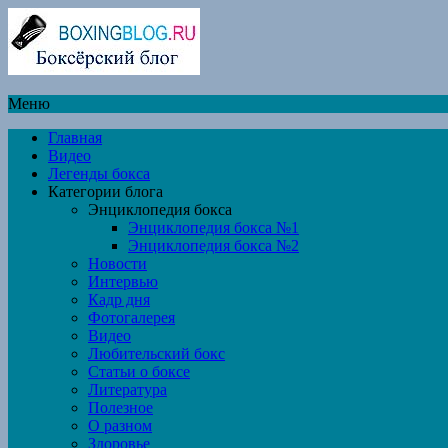
Меню
Главная
Видео
Легенды бокса
Категории блога
Энциклопедия бокса
Энциклопедия бокса №1
Энциклопедия бокса №2
Новости
Интервью
Кадр дня
Фотогалерея
Видео
Любительский бокс
Статьи о боксе
Литература
Полезное
О разном
Здоровье