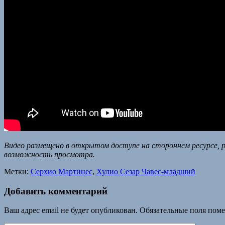
Видео размещено в открытом доступе на стороннем ресурсе, р
возможность просмотра.
Метки:
Серхио Мартинес
,
Хулио Сезар Чавес-младший
Добавить комментарий
Ваш адрес email не будет опубликован.
Обязательные поля пом