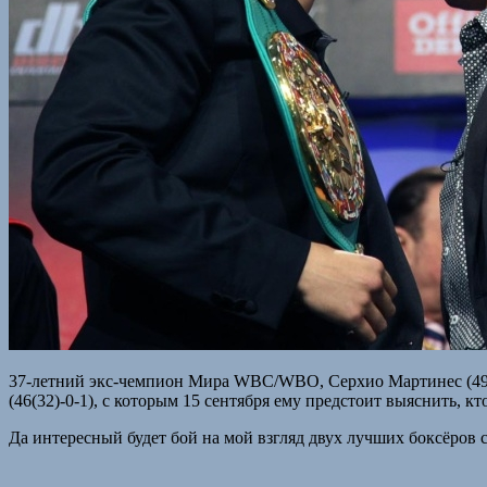
37-летний экс-чемпион Мира WBC/WBO, Серхио Мартинес (49(
(46(32)-0-1), с которым 15 сентября ему предстоит выяснить, кт
Да интересный будет бой на мой взгляд двух лучших боксёров с