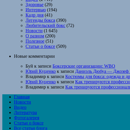
Здоровье
(29)
Интервью
(194)
Кадр дня
(41)
Легенды бокса
(390)
Любительский бокс
(72)
Новости
(1 645)
О разном
(200)
Полезное
(51)
Статьи о боксе
(509)
Новые комментарии
Буй
к записи
Боксерские организации: WBO
Юрий Куценко
к записи
Даниэль Дюбуа — Джозеф 
Владимир
к записи
Костюмы для бокса: одежда и д
Юрий Куценко
к записи
Как тренируются професси
Владимир
к записи
Как тренируются профессионал
Главная
Новости
Видео
Литература
Фотогалерея
Статьи о боксе
Все статьи блога