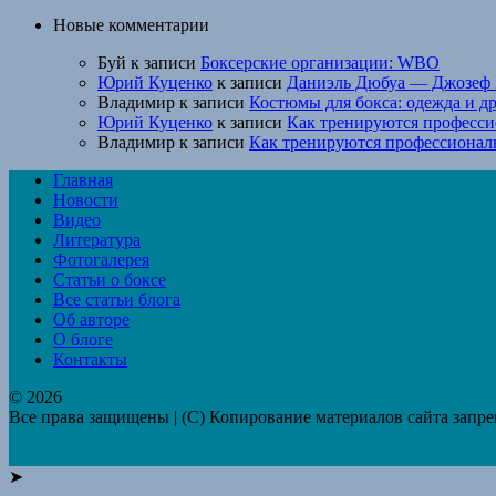
Новые комментарии
Буй
к записи
Боксерские организации: WBO
Юрий Куценко
к записи
Даниэль Дюбуа — Джозеф 
Владимир
к записи
Костюмы для бокса: одежда и д
Юрий Куценко
к записи
Как тренируются професси
Владимир
к записи
Как тренируются профессионал
Главная
Новости
Видео
Литература
Фотогалерея
Статьи о боксе
Все статьи блога
Об авторе
О блоге
Контакты
© 2026
Все права защищены | (C) Копирование материалов сайта запр
➤