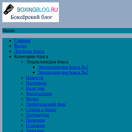
Меню
Главная
Видео
Легенды бокса
Категории блога
Энциклопедия бокса
Энциклопедия бокса №1
Энциклопедия бокса №2
Новости
Интервью
Кадр дня
Фотогалерея
Видео
Любительский бокс
Статьи о боксе
Литература
Полезное
О разном
Здоровье