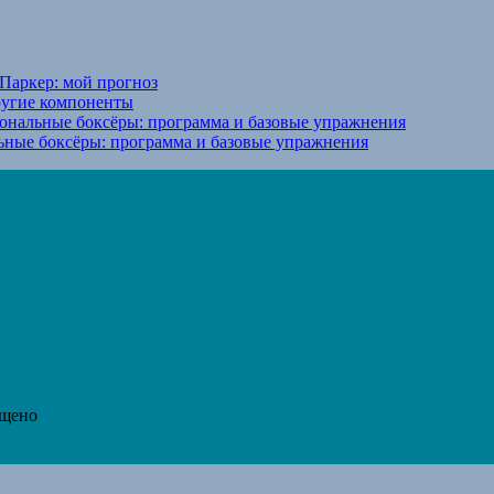
Паркер: мой прогноз
ругие компоненты
ональные боксёры: программа и базовые упражнения
ьные боксёры: программа и базовые упражнения
ещено