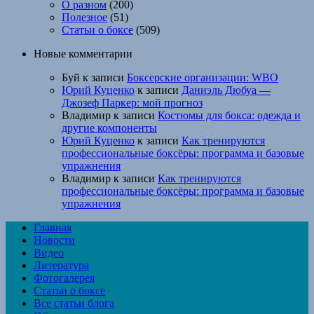
О разном
(200)
Полезное
(51)
Статьи о боксе
(509)
Новые комментарии
Буй
к записи
Боксерские организации: WBO
Юрий Куценко
к записи
Даниэль Дюбуа —
Джозеф Паркер: мой прогноз
Владимир
к записи
Костюмы для бокса: одежда и
другие компоненты
Юрий Куценко
к записи
Как тренируются
профессиональные боксёры: программа и базовые
упражнения
Владимир
к записи
Как тренируются
профессиональные боксёры: программа и базовые
упражнения
Главная
Новости
Видео
Литература
Фотогалерея
Статьи о боксе
Все статьи блога