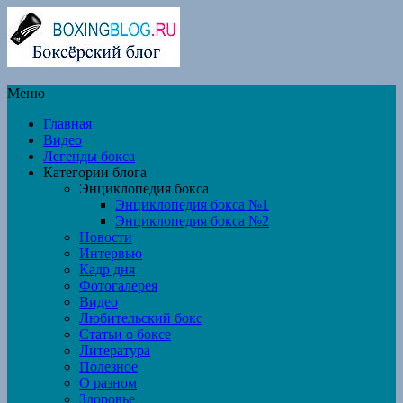
Меню
Главная
Видео
Легенды бокса
Категории блога
Энциклопедия бокса
Энциклопедия бокса №1
Энциклопедия бокса №2
Новости
Интервью
Кадр дня
Фотогалерея
Видео
Любительский бокс
Статьи о боксе
Литература
Полезное
О разном
Здоровье