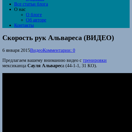
Все статьи блога
О нас
О блоге
Об авторе
Контакты
Скорость рук Альвареса (ВИДЕО)
6 января 2015
Видео
Комментарии: 0
Предлагаем вашему вниманию видео с
тренировки
мексиканца
Сауля Альварес
а (44-1-1, 31 КО).