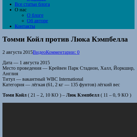
Все статьи блога
О нас
О блоге
Об авторе
Контакты
Томми Койл против Люка Кэмпбелла
2 августа 2015
Видео
Комментарии: 0
Дата — 1 августа 2015
Место проведения — Крейвен Парк Стадион, Халл, Йоркшир,
Англия
Титул — вакантный WBC International
Категория — лёгкая (61, 2 кг — 135 фунтов) лёгкий вес
Томи Койл
( 21 – 2, 10 КО ) –
Люк Кэмпбелл
( 11 – 0, 9 КО )