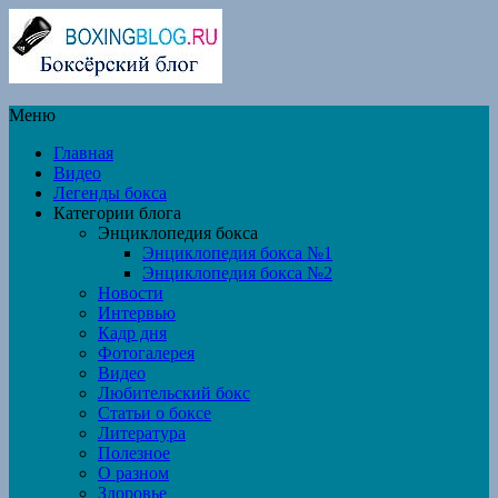
Меню
Главная
Видео
Легенды бокса
Категории блога
Энциклопедия бокса
Энциклопедия бокса №1
Энциклопедия бокса №2
Новости
Интервью
Кадр дня
Фотогалерея
Видео
Любительский бокс
Статьи о боксе
Литература
Полезное
О разном
Здоровье