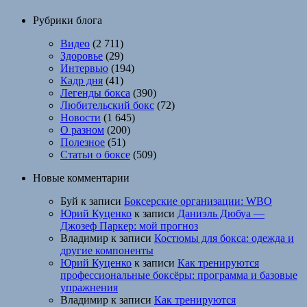
Рубрики блога
Видео
(2 711)
Здоровье
(29)
Интервью
(194)
Кадр дня
(41)
Легенды бокса
(390)
Любительский бокс
(72)
Новости
(1 645)
О разном
(200)
Полезное
(51)
Статьи о боксе
(509)
Новые комментарии
Буй
к записи
Боксерские организации: WBO
Юрий Куценко
к записи
Даниэль Дюбуа —
Джозеф Паркер: мой прогноз
Владимир
к записи
Костюмы для бокса: одежда и
другие компоненты
Юрий Куценко
к записи
Как тренируются
профессиональные боксёры: программа и базовые
упражнения
Владимир
к записи
Как тренируются