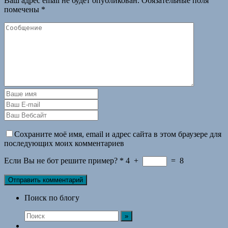
Ваш адрес email не будет опубликован.
Обязательные поля
помечены
*
Сохраните моё имя, email и адрес сайта в этом браузере для
последующих моих комментариев
Если Вы не бот решите пример?
*
4
+
=
8
Поиск по блогу