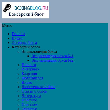
Меню
Главная
Видео
Легенды бокса
Категории блога
Энциклопедия бокса
Энциклопедия бокса №1
Энциклопедия бокса №2
Новости
Интервью
Кадр дня
Фотогалерея
Видео
Любительский бокс
Статьи о боксе
Литература
Полезное
О разном
Здоровье