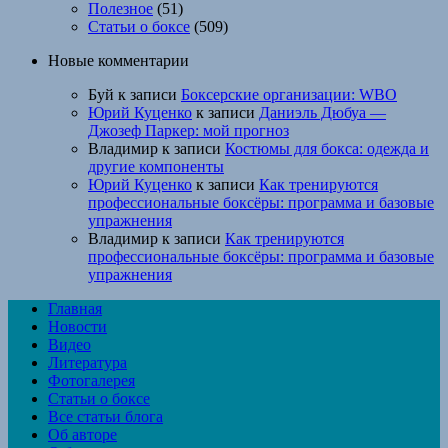
Полезное
(51)
Статьи о боксе
(509)
Новые комментарии
Буй
к записи
Боксерские организации: WBO
Юрий Куценко
к записи
Даниэль Дюбуа —
Джозеф Паркер: мой прогноз
Владимир
к записи
Костюмы для бокса: одежда и
другие компоненты
Юрий Куценко
к записи
Как тренируются
профессиональные боксёры: программа и базовые
упражнения
Владимир
к записи
Как тренируются
профессиональные боксёры: программа и базовые
упражнения
Главная
Новости
Видео
Литература
Фотогалерея
Статьи о боксе
Все статьи блога
Об авторе