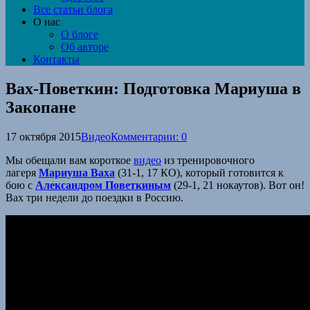
Все статьи блога
О нас
О блоге
Об авторе
Контакты
Вах-Поветкин: Подготовка Мариуша в
Закопане
17 октября 2015
Видео
Комментарии: 0
Мы обещали вам короткое
видео
из тренировочного
лагеря
Мариуша Ваха
(31-1, 17 КО), который готовится к
бою с
Александром Поветкиным
(29-1, 21 нокаутов). Вот он!
Вах три недели до поездки в Россию.