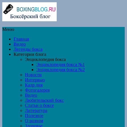
Меню
Главная
Видео
Легенды бокса
Категории блога
Энциклопедия бокса
Энциклопедия бокса №1
Энциклопедия бокса №2
Новости
Интервью
Кадр дня
Фотогалерея
Видео
Любительский бокс
Статьи о боксе
Литература
Полезное
О разном
Здоровье