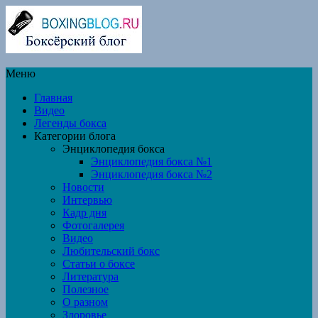
Меню
Главная
Видео
Легенды бокса
Категории блога
Энциклопедия бокса
Энциклопедия бокса №1
Энциклопедия бокса №2
Новости
Интервью
Кадр дня
Фотогалерея
Видео
Любительский бокс
Статьи о боксе
Литература
Полезное
О разном
Здоровье