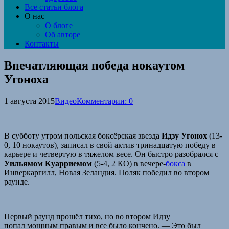
Все статьи блога
О нас
О блоге
Об авторе
Контакты
Впечатляющая победа нокаутом
Угоноха
1 августа 2015
Видео
Комментарии: 0
В субботу утром польская боксёрская звезда
Идзу Угонох
(13-
0, 10 нокаутов), записал в свой актив тринадцатую победу в
карьере и четвертую в тяжелом весе. Он быстро разобрался с
Уильямом Куарриемом
(5-4, 2 КО) в вечере-
бокса
в
Инверкаргилл, Новая Зеландия. Поляк победил во втором
раунде.
Первый раунд прошёл тихо, но во втором Идзу
попал мощным правым и все было кончено. — Это был