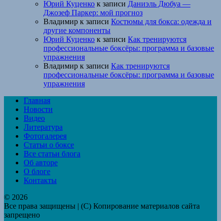
Юрий Куценко
к записи
Даниэль Дюбуа —
Джозеф Паркер: мой прогноз
Владимир
к записи
Костюмы для бокса: одежда и
другие компоненты
Юрий Куценко
к записи
Как тренируются
профессиональные боксёры: программа и базовые
упражнения
Владимир
к записи
Как тренируются
профессиональные боксёры: программа и базовые
упражнения
Главная
Новости
Видео
Литература
Фотогалерея
Статьи о боксе
Все статьи блога
Об авторе
О блоге
Контакты
© 2026
Все права защищены | (C) Копирование материалов сайта
запрещено