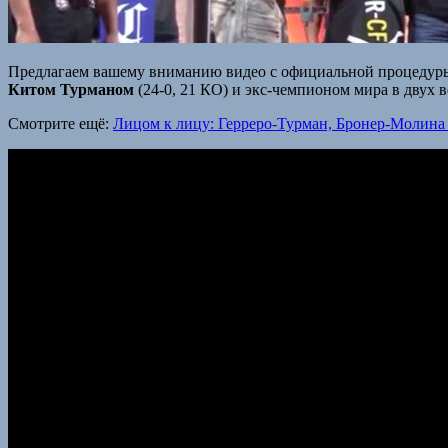
Предлагаем вашему вниманию видео с официальной процедуры
Китом Турманом
(24-0, 21 КО) и экс-чемпионом мира в двух
Смотрите ещё:
Лицом к лицу: Герреро-Турман, Бронер-Молин