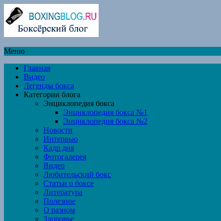
Меню
Главная
Видео
Легенды бокса
Категории блога
Энциклопедия бокса
Энциклопедия бокса №1
Энциклопедия бокса №2
Новости
Интервью
Кадр дня
Фотогалерея
Видео
Любительский бокс
Статьи о боксе
Литература
Полезное
О разном
Здоровье