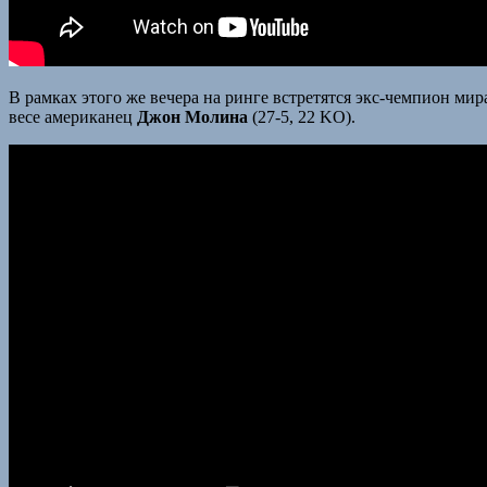
В рамках этого же вечера на ринге встретятся экс-чемпион ми
весе американец
Джон Молина
(27-5, 22 KO).