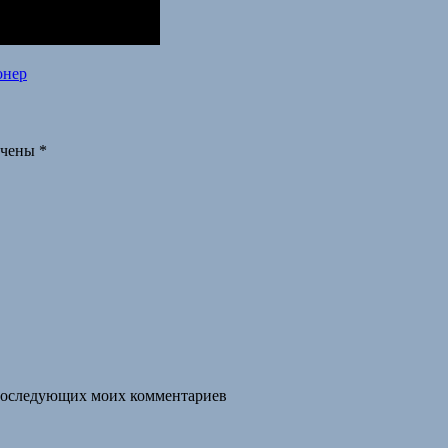
онер
ечены
*
я последующих моих комментариев