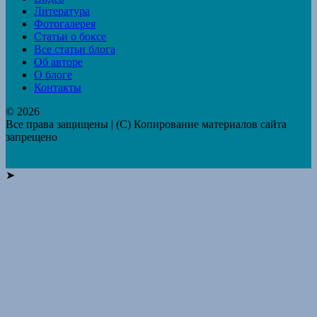
Литература
Фотогалерея
Статьи о боксе
Все статьи блога
Об авторе
О блоге
Контакты
© 2026
Все права защищены | (C) Копирование материалов сайта
запрещено
➤