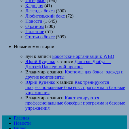
Интервью
(194)
Кадр дня
(41)
Легенды бокса
(390)
Любительский бокс
(72)
Новости
(1 645)
О разном
(200)
Полезное
(51)
Статьи о боксе
(509)
Новые комментарии
Буй
к записи
Боксерские организации: WBO
Юрий Куценко
к записи
Даниэль Дюбуа —
Джозеф Паркер: мой прогноз
Владимир
к записи
Костюмы для бокса: одежда и
другие компоненты
Юрий Куценко
к записи
Как тренируются
профессиональные боксёры: программа и базовые
упражнения
Владимир
к записи
Как тренируются
профессиональные боксёры: программа и базовые
упражнения
Главная
Новости
Видео