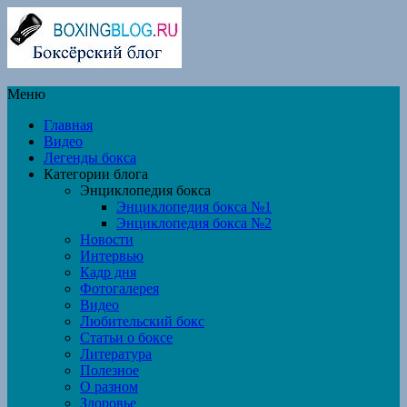
Меню
Главная
Видео
Легенды бокса
Категории блога
Энциклопедия бокса
Энциклопедия бокса №1
Энциклопедия бокса №2
Новости
Интервью
Кадр дня
Фотогалерея
Видео
Любительский бокс
Статьи о боксе
Литература
Полезное
О разном
Здоровье