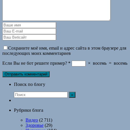
Сохраните моё имя, email и адрес сайта в этом браузере для
последующих моих комментариев
Если Вы не бот решите пример?
*
×
восемь
=
восемь
Поиск по блогу
Рубрики блога
Видео
(2 711)
Здоровье
(29)