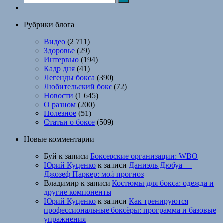
Рубрики блога
Видео
(2 711)
Здоровье
(29)
Интервью
(194)
Кадр дня
(41)
Легенды бокса
(390)
Любительский бокс
(72)
Новости
(1 645)
О разном
(200)
Полезное
(51)
Статьи о боксе
(509)
Новые комментарии
Буй
к записи
Боксерские организации: WBO
Юрий Куценко
к записи
Даниэль Дюбуа —
Джозеф Паркер: мой прогноз
Владимир
к записи
Костюмы для бокса: одежда и
другие компоненты
Юрий Куценко
к записи
Как тренируются
профессиональные боксёры: программа и базовые
упражнения