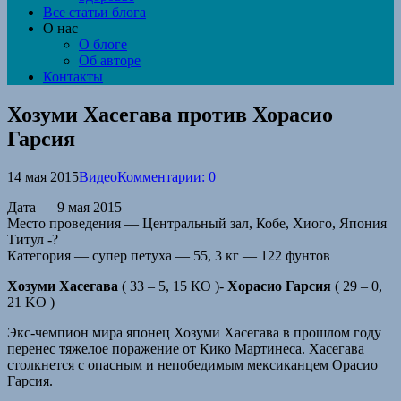
Все статьи блога
О нас
О блоге
Об авторе
Контакты
Хозуми Хасегава против Хорасио
Гарсия
14 мая 2015
Видео
Комментарии: 0
Дата — 9 мая 2015
Место проведения — Центральный зал, Кобе, Хиого, Япония
Титул -?
Категория — супер петуха — 55, 3 кг — 122 фунтов
Хозуми Хасегава
( 33 – 5, 15 КО )-
Хорасио Гарсия
( 29 – 0,
21 KO )
Экс-чемпион мира японец Хозуми Хасегава в прошлом году
перенес тяжелое поражение от Кико Мартинеса. Хасегава
столкнется с опасным и непобедимым мексиканцем Орасио
Гарсия.