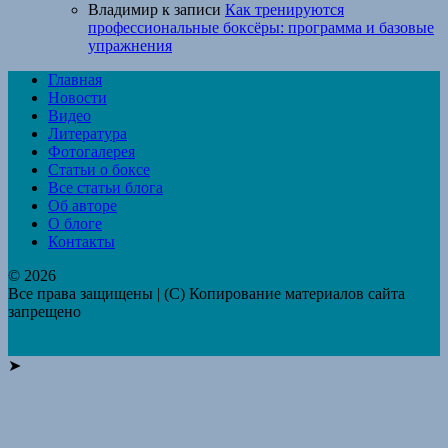
Владимир
к записи
Как тренируются
профессиональные боксёры: программа и базовые
упражнения
Главная
Новости
Видео
Литература
Фотогалерея
Статьи о боксе
Все статьи блога
Об авторе
О блоге
Контакты
© 2026
Все права защищены | (C) Копирование материалов сайта
запрещено
➤