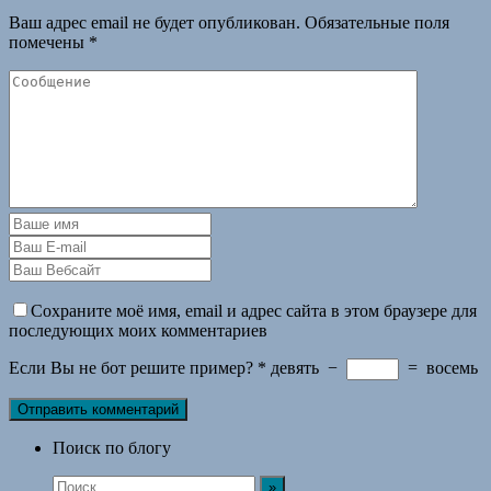
Ваш адрес email не будет опубликован.
Обязательные поля
помечены
*
Сохраните моё имя, email и адрес сайта в этом браузере для
последующих моих комментариев
Если Вы не бот решите пример?
*
девять
−
=
восемь
Поиск по блогу