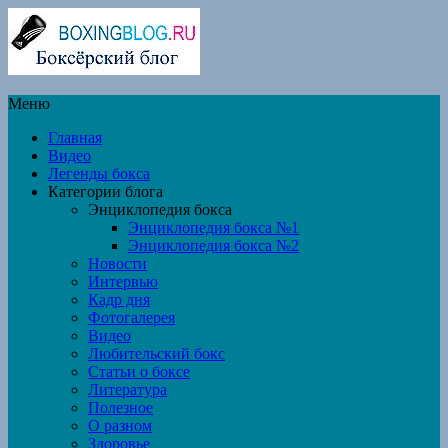
Меню
Главная
Видео
Легенды бокса
Категории блога
Энциклопедия бокса
Энциклопедия бокса №1
Энциклопедия бокса №2
Новости
Интервью
Кадр дня
Фотогалерея
Видео
Любительский бокс
Статьи о боксе
Литература
Полезное
О разном
Здоровье