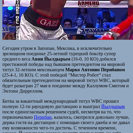
Сегодня утром в Запопан, Мексика, в исключительно
зрелищном поединке 25-летний турецкий боксёр супер
среднего веса
Авни Йылдырым
(16-0, 10 КО) добился
престижной победы над бывшим претендентом на мировой
титул 32-летним мексиканцем
Марко Антонио Перибаном
(25-4-1, 16 КО). С этой победой “Мистер Робот“ стал
обязательным претендентом на мировой титул WBC, который
будет разыгран 27 мая в поединке между Каллумом Смитом и
Энтони Дирреллом.
Битва за вакантный международный титул WBC прошел
полную 12-ти раундовую дистанцию и выиграл
Йылдырым
после единогласным решением судей, несмотря на то, что
первоначально
Перибан
, казалось, смотрелся довольно лучше,
держа гостя на дистанции с помощью своего джеба и не давал
ему возможности чего-то достичь. С течением времени,