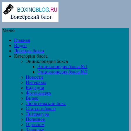
Меню
Главная
Видео
Легенды бокса
Категории блога
Энциклопедия бокса
Энциклопедия бокса №1
Энциклопедия бокса №2
Новости
Интервью
Кадр дня
Фотогалерея
Видео
Любительский бокс
Статьи о боксе
Литература
Полезное
О разном
Здоровье