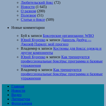
Любительский бокс
(72)
Новости
(1 645)
О разном
(200)
Полезное
(51)
Статьи о боксе
(509)
Новые комментарии
Буй
к записи
Боксерские организации: WBO
Юрий Куценко
к записи
Даниэль Дюбуа —
Джозеф Паркер: мой прогноз
Владимир
к записи
Костюмы для бокса: одежда и
другие компоненты
Юрий Куценко
к записи
Как тренируются
профессиональные боксёры: программа и базовые
упражнения
Владимир
к записи
Как тренируются
профессиональные боксёры: программа и базовые
упражнения
Главная
Новости
Видео
Литература
Фотогалерея