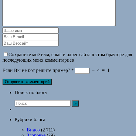
Сохраните моё имя, email и адрес сайта в этом браузере для
последующих моих комментариев
Если Вы не бот решите пример?
*
−
4
=
1
Поиск по блогу
Рубрики блога
Видео
(2 711)
Здоровье
(29)