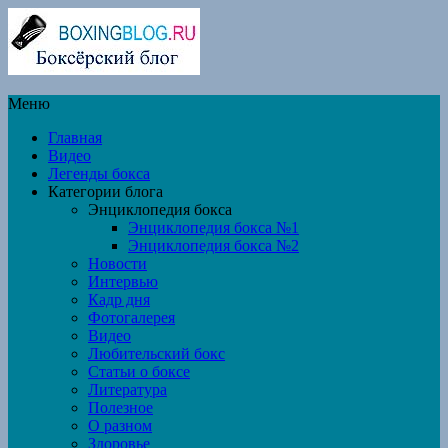
Меню
Главная
Видео
Легенды бокса
Категории блога
Энциклопедия бокса
Энциклопедия бокса №1
Энциклопедия бокса №2
Новости
Интервью
Кадр дня
Фотогалерея
Видео
Любительский бокс
Статьи о боксе
Литература
Полезное
О разном
Здоровье