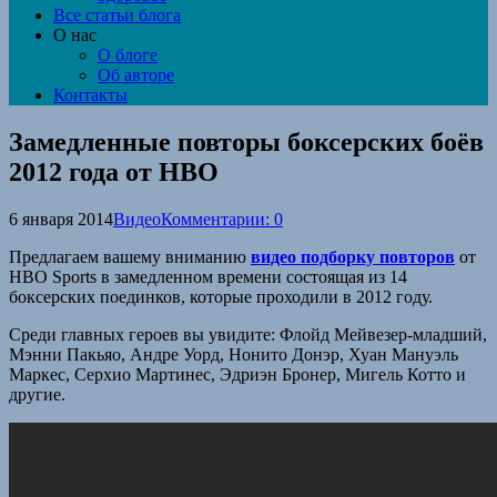
Все статьи блога
О нас
О блоге
Об авторе
Контакты
Замедленные повторы боксерских боёв
2012 года от HBO
6 января 2014
Видео
Комментарии: 0
Предлагаем вашему вниманию
видео подборку повторов
от
HBO Sports в замедленном времени состоящая из 14
боксерских поединков, которые проходили в 2012 году.
Среди главных героев вы увидите: Флойд Мейвезер-младший,
Мэнни Пакьяо, Андре Уорд, Нонито Донэр, Хуан Мануэль
Маркес, Серхио Мартинес, Эдриэн Бронер, Мигель Котто и
другие.