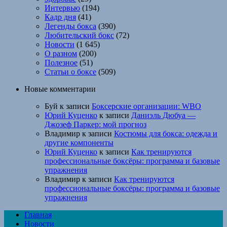
Интервью
(194)
Кадр дня
(41)
Легенды бокса
(390)
Любительский бокс
(72)
Новости
(1 645)
О разном
(200)
Полезное
(51)
Статьи о боксе
(509)
Новые комментарии
Буй
к записи
Боксерские организации: WBO
Юрий Куценко
к записи
Даниэль Дюбуа —
Джозеф Паркер: мой прогноз
Владимир
к записи
Костюмы для бокса: одежда и
другие компоненты
Юрий Куценко
к записи
Как тренируются
профессиональные боксёры: программа и базовые
упражнения
Владимир
к записи
Как тренируются
профессиональные боксёры: программа и базовые
упражнения
Главная
Новости