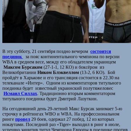
В эту субботу, 21 сентября поздно вечером
состоится
поединок
за пояс континентального чемпиона по версии
WBA в среднем весе, между его обладателем украинцем
Максом Бурсаком
(27-1-1, 12 КО) и боксёром из
Великобритании
Ником Блэквеллом
(13-2, 6 КО). Бой
пройдёт в Харькове и его трансляция состоится в 22.30 на
телеканале «Интер». Одним из комментаторов титульного
поединка будет известный украинский полутяжеловес
Исмаил Силлах
. Традиционно вторым комментатором
титульного поединка будет Дмитрий Лазуткин.
На сегодняшний день 29-летний Макс Бурсак занимает 5-ю
строчку в рейтингах WBO и WBA. На профессиональном
ринге
провел
29 боев, одержал 27 побед, 12 из которых
нокаутами. Последний раз «Tiger» выходил в ринг в июле,
успешно защитив титул Чемпиона Европы в поединке против