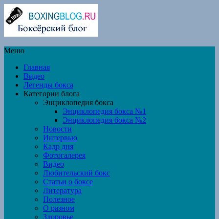
Меню
Главная
Видео
Легенды бокса
Категории блога
Энциклопедия бокса
Энциклопедия бокса №1
Энциклопедия бокса №2
Новости
Интервью
Кадр дня
Фотогалерея
Видео
Любительский бокс
Статьи о боксе
Литература
Полезное
О разном
Здоровье