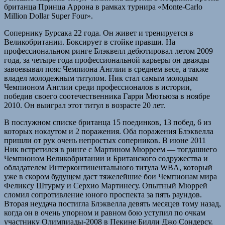
британца Принца Аррона в рамках турнира «Monte-Carlo
Million Dollar Super Four».
Сопернику Бурсака 22 года. Он живет и тренируется в
Великобритании. Боксирует в стойке правши. На
профессиональном ринге Блэквелл дебютировал летом 2009
года, за четыре года профессиональной карьеры он дважды
завоевывал пояс Чемпиона Англии в среднем весе, а также
владел молодежным титулом. Ник стал самым молодым
Чемпионом Англии среди профессионалов в истории,
победив своего соотечественника Гарри Мютьюза в ноябре
2010. Он выиграл этот титул в возрасте 20 лет.
В послужном списке британца 15 поединков, 13 побед, 6 из
которых нокаутом и 2 поражения. Оба поражения Блэквелла
пришли от рук очень непростых соперников. В июне 2011
Ник встретился в ринге с Мартином Мюрреем — тогдашнего
Чемпионом Великобритании и Британского содружества и
обладателем Интерконтинентального титула WBA, который
уже в скором будущем даст тяжелейшие бои Чемпионам мира
Феликсу Штурму и Серхио Мартинесу. Опытный Мюррей
сломил сопротивление юного проспекта за пять раундов.
Вторая неудача постигла Блэквелла девять месяцев тому назад,
когда он в очень упорном и равном бою уступил по очкам
участнику Олимпиады-2008 в Пекине Билли Джо Сондерсу.