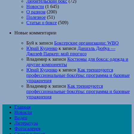
Любительский бокс
(72)
Новости
(1 645)
О разном
(200)
Полезное
(51)
Статьи о боксе
(509)
Новые комментарии
Буй
к записи
Боксерские организации: WBO
Юрий Куценко
к записи
Даниэль Дюбуа —
Джозеф Паркер: мой прогноз
Владимир
к записи
Костюмы для бокса: одежда и
другие компоненты
Юрий Куценко
к записи
Как тренируются
профессиональные боксёры: программа и базовые
упражнения
Владимир
к записи
Как тренируются
профессиональные боксёры: программа и базовые
упражнения
Главная
Новости
Видео
Литература
Фотогалерея
Статьи о боксе