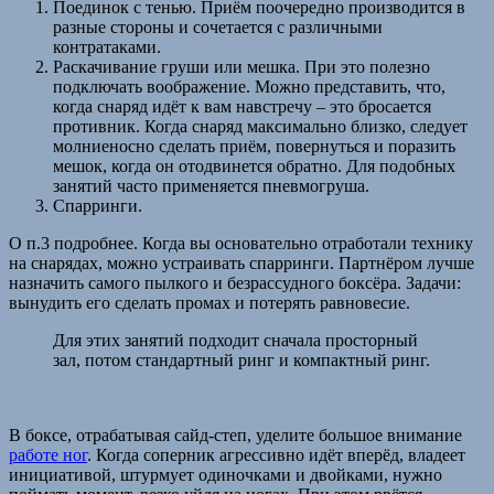
Поединок с тенью. Приём поочередно производится в
разные стороны и сочетается с различными
контратаками.
Раскачивание груши или мешка. При это полезно
подключать воображение. Можно представить, что,
когда снаряд идёт к вам навстречу – это бросается
противник. Когда снаряд максимально близко, следует
молниеносно сделать приём, повернуться и поразить
мешок, когда он отодвинется обратно. Для подобных
занятий часто применяется пневмогруша.
Спарринги.
О п.3 подробнее. Когда вы основательно отработали технику
на снарядах, можно устраивать спарринги. Партнёром лучше
назначить самого пылкого и безрассудного боксёра. Задачи:
вынудить его сделать промах и потерять равновесие.
Для этих занятий подходит сначала просторный
зал, потом стандартный ринг и компактный ринг.
В боксе, отрабатывая сайд-степ, уделите большое внимание
работе ног
. Когда соперник агрессивно идёт вперёд, владеет
инициативой, штурмует одиночками и двойками, нужно