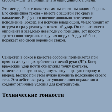
сторона – шаг. В принципе, это базис данного приёма.
Это метод в боксе является самым сложным видом обороны.
Его специфика такова – вместе с защитой это сразу и
нападение. Ещё у него внешне довольно эстетичное
исполнение. Боксёр, им искусно владеющий, умело уходит от
штурма и сразу реализует ответный удар. Он ставит своего
оппонента в заведомо невыгодную позицию. Тот просто
тратит свою энергию, сокрушая воздух. А другой боец
поражает его своей коронной атакой.
Сайд-степ в боксе в качестве обороны применяется при
прямых атакующих действиях с левой руки (ЛР). Когда
вражеский удар почти обнаружил точку контакта,
моментально нужно выдвинуть ногу в правую сторону и
вперёд. Быстро при этом нужно изменить положение своего
тела. Эти действия сразу вас уводят линия поражения и
создают отличные условия для контрштурма.
Технические тонкости