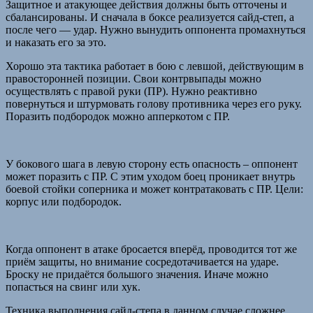
Защитное и атакующее действия должны быть отточены и
сбалансированы. И сначала в боксе реализуется сайд-степ, а
после чего — удар. Нужно вынудить оппонента промахнуться
и наказать его за это.
Хорошо эта тактика работает в бою с левшой, действующим в
правосторонней позиции. Свои контрвыпады можно
осуществлять с правой руки (ПР). Нужно реактивно
повернуться и штурмовать голову противника через его руку.
Поразить подбородок можно апперкотом с ПР.
У бокового шага в левую сторону есть опасность – оппонент
может поразить с ПР. С этим уходом боец проникает внутрь
боевой стойки соперника и может контратаковать с ПР. Цели:
корпус или подбородок.
Когда оппонент в атаке бросается вперёд, проводится тот же
приём защиты, но внимание сосредотачивается на ударе.
Броску не придаётся большого значения. Иначе можно
попасться на свинг или хук.
Техника выполнения сайд-степа в данном случае сложнее.