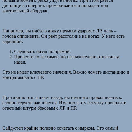
поймать момент, резко уйдя на ногах. При этом рвётся
дистанция, соперник промахивается и попадает под
контрольный абордаж.
Например, вы идёте в атаку прямым ударом с ЛР, цель –
голова оппонента. Он рвёт расстояние на ногах. У него есть
вариации:
Следовать назад по прямой.
Провести то же самое, но незначительно отшагивая
назад.
Это не имеет ключевого значения. Важно ломать дистанцию и
контратаковать с ПР.
Противник отшагивает назад, вы немного проваливаетесь,
словно теряете равновесия. Именно в эту секунду проводите
ответный штурм боковым с ЛР и ПР.
Сайд-степ крайне полезно сочетать с нырком. Это самый