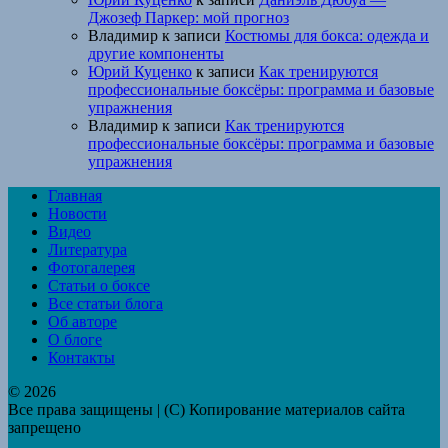
Джозеф Паркер: мой прогноз
Владимир
к записи
Костюмы для бокса: одежда и
другие компоненты
Юрий Куценко
к записи
Как тренируются
профессиональные боксёры: программа и базовые
упражнения
Владимир
к записи
Как тренируются
профессиональные боксёры: программа и базовые
упражнения
Главная
Новости
Видео
Литература
Фотогалерея
Статьи о боксе
Все статьи блога
Об авторе
О блоге
Контакты
© 2026
Все права защищены | (C) Копирование материалов сайта
запрещено