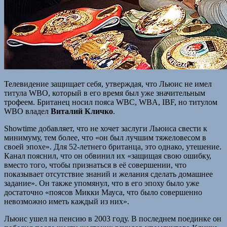
Телевидение защищает себя, утверждая, что Льюис не имел
титула WBO, который в его время был уже значительным
трофеем. Британец носил пояса WBC, WBA, IBF, но титулом
WBO владел
Виталий Кличко
.
Showtime добавляет, что не хочет заслуги Льюиса свести к
минимуму, тем более, что «он был лучшим тяжеловесом в
своей эпохе». Для 52-летнего британца, это однако, утешение.
Канал пояснил, что он обвинил их «защищая свою ошибку,
вместо того, чтобы признаться в её совершении, что
показывает отсутствие знаний и желания сделать домашнее
задание». Он также упомянул, что в его эпоху было уже
достаточно «поясов Микки Мауса, что было совершенно
невозможно иметь каждый из них».
Льюис ушел на пенсию в 2003 году. В последнем поединке он