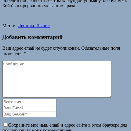
победил после шести жестоких раундов упомянутого Кличко.
Бой был прерван по указанию врача.
Метки:
Леннокс Льюис
Добавить комментарий
Ваш адрес email не будет опубликован.
Обязательные поля
помечены
*
Сохраните моё имя, email и адрес сайта в этом браузере для
последующих моих комментариев