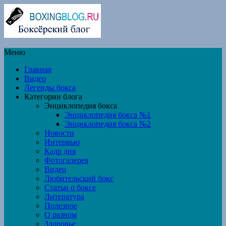
Меню
Главная
Видео
Легенды бокса
Категории блога
Энциклопедия бокса
Энциклопедия бокса №1
Энциклопедия бокса №2
Новости
Интервью
Кадр дня
Фотогалерея
Видео
Любительский бокс
Статьи о боксе
Литература
Полезное
О разном
Здоровье