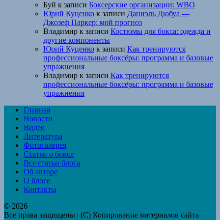
Буй
к записи
Боксерские организации: WBO
Юрий Куценко
к записи
Даниэль Дюбуа —
Джозеф Паркер: мой прогноз
Владимир
к записи
Костюмы для бокса: одежда и
другие компоненты
Юрий Куценко
к записи
Как тренируются
профессиональные боксёры: программа и базовые
упражнения
Владимир
к записи
Как тренируются
профессиональные боксёры: программа и базовые
упражнения
Главная
Новости
Видео
Литература
Фотогалерея
Статьи о боксе
Все статьи блога
Об авторе
О блоге
Контакты
© 2026
Все права защищены | (C) Копирование материалов сайта