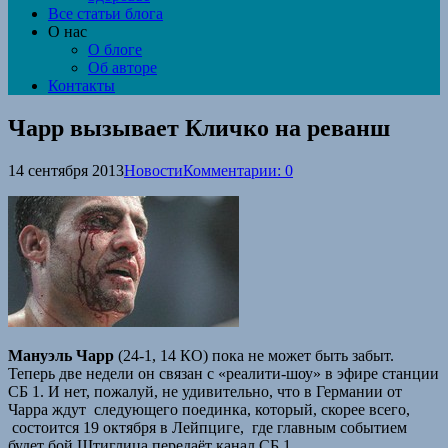
Все статьи блога
О нас
О блоге
Об авторе
Контакты
Чарр вызывает Кличко на реванш
14 сентября 2013
Новости
Комментарии: 0
Мануэль Чарр
(24-1, 14 КО) пока не может быть забыт.
Теперь две недели он связан с «реалити-шоу» в эфире станции
СБ 1. И нет, пожалуй, не удивительно, что в Германии от
Чарра ждут следующего поединка, который, скорее всего,
состоится 19 октября в Лейпциге, где главным событием
будет бой Штиглица передаёт канал СБ 1.