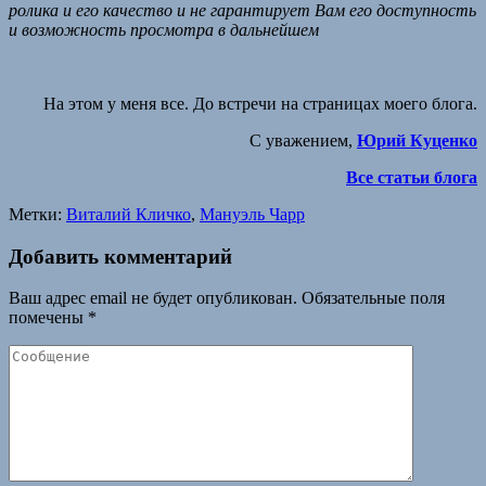
ролика и его качество и не гарантирует Вам его доступность
и возможность просмотра в дальнейшем
На этом у меня все. До встречи на страницах моего блога.
С уважением,
Юрий Куценко
Все статьи блога
Метки:
Виталий Кличко
,
Мануэль Чарр
Добавить комментарий
Ваш адрес email не будет опубликован.
Обязательные поля
помечены
*