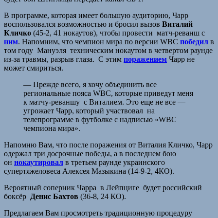
В программе, которая имеет большую аудиторию, Чарр
воспользовался возможностью и бросил вызов
Виталий
Кличко
(45-2, 41 нокаутов), чтобы провести матч-реванш с
ним
. Напомним, что чемпион мира по версии WBC
победил
в
том году Мануэля техническим нокаутом в четвертом раунде
из-за травмы, разрыв глаза. С этим
поражением
Чарр не
может смириться.
— Прежде всего, я хочу объединить все
региональные пояса WBC, которые приведут меня
к матчу-реваншу с Виталием. Это еще не все —
угрожает Чарр, который участвовал на
телепрограмме в футболке с надписью «WBC
чемпиона мира».
Напомню Вам, что после поражения от Виталия Кличко, Чарр
одержал три досрочные победы, а в последнем бою
он
нокаутировал
в третьем раунде украинского
супертяжеловеса Алексея Мазыкина (14-9-2, 4КО).
Вероятный соперник Чарра в Лейпциге будет российский
боксёр
Денис Бахтов
(36-8, 24 КО).
Предлагаем Вам просмотреть традиционную процедуру