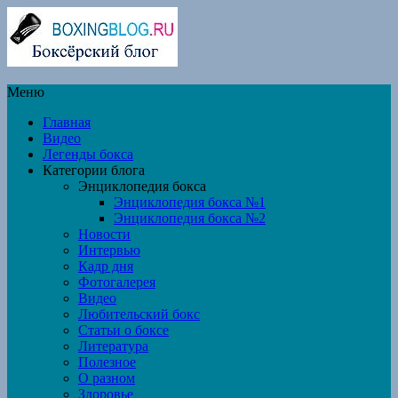
Меню
Главная
Видео
Легенды бокса
Категории блога
Энциклопедия бокса
Энциклопедия бокса №1
Энциклопедия бокса №2
Новости
Интервью
Кадр дня
Фотогалерея
Видео
Любительский бокс
Статьи о боксе
Литература
Полезное
О разном
Здоровье