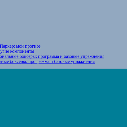
Паркер: мой прогноз
ругие компоненты
ональные боксёры: программа и базовые упражнения
ьные боксёры: программа и базовые упражнения