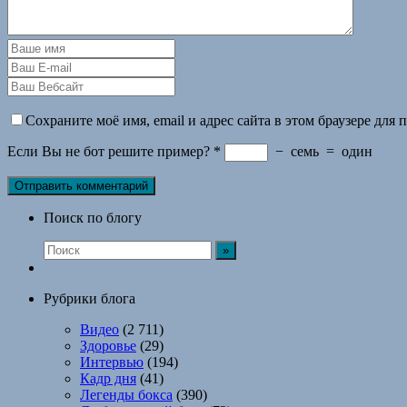
Сохраните моё имя, email и адрес сайта в этом браузере дл
Если Вы не бот решите пример?
*
−
семь
=
один
Поиск по блогу
Рубрики блога
Видео
(2 711)
Здоровье
(29)
Интервью
(194)
Кадр дня
(41)
Легенды бокса
(390)