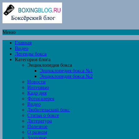
Меню
Главная
Видео
Легенды бокса
Категории блога
Энциклопедия бокса
Энциклопедия бокса №1
Энциклопедия бокса №2
Новости
Интервью
Кадр дня
Фотогалерея
Видео
Любительский бокс
Статьи о боксе
Литература
Полезное
О разном
Здоровье