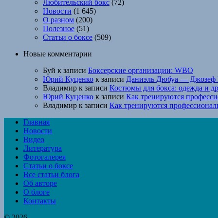
Любительский бокс
(72)
Новости
(1 645)
О разном
(200)
Полезное
(51)
Статьи о боксе
(509)
Новые комментарии
Буй
к записи
Боксерские организации: WBO
Юрий Куценко
к записи
Даниэль Дюбуа — Джозеф 
Владимир
к записи
Костюмы для бокса: одежда и д
Юрий Куценко
к записи
Как тренируются професси
Владимир
к записи
Как тренируются профессионал
Главная
Новости
Видео
Литература
Фотогалерея
Статьи о боксе
Все статьи блога
Об авторе
О блоге
Контакты
© 2026