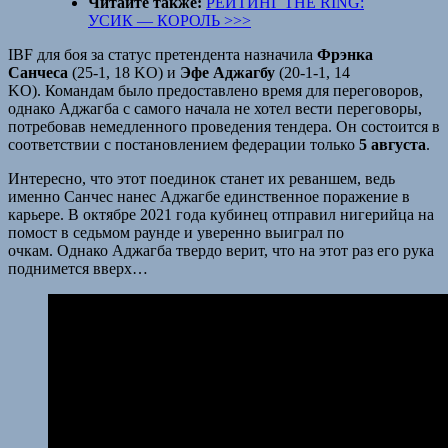
Читайте также:
РЕЙТИНГ THE RING:
УСИК — КОРОЛЬ >>>
IBF для боя за статус претендента назначила
Фрэнка
Санчеса
(25-1, 18 KO) и
Эфе Аджагбу
(20-1-1, 14
KO). Командам было предоставлено время для переговоров,
однако Аджагба с самого начала не хотел вести переговоры,
потребовав немедленного проведения тендера. Он состоится в
соответствии с постановлением федерации только
5 августа
.
Интересно, что этот поединок станет их реваншем, ведь
именно Санчес нанес Аджагбе единственное поражение в
карьере. В октябре 2021 года кубинец отправил нигерийца на
помост в седьмом раунде и уверенно выиграл по
очкам. Однако Аджагба твердо верит, что на этот раз его рука
поднимется вверх…