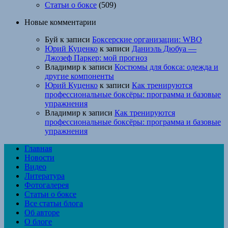
Статьи о боксе
(509)
Новые комментарии
Буй
к записи
Боксерские организации: WBO
Юрий Куценко
к записи
Даниэль Дюбуа —
Джозеф Паркер: мой прогноз
Владимир
к записи
Костюмы для бокса: одежда и
другие компоненты
Юрий Куценко
к записи
Как тренируются
профессиональные боксёры: программа и базовые
упражнения
Владимир
к записи
Как тренируются
профессиональные боксёры: программа и базовые
упражнения
Главная
Новости
Видео
Литература
Фотогалерея
Статьи о боксе
Все статьи блога
Об авторе
О блоге