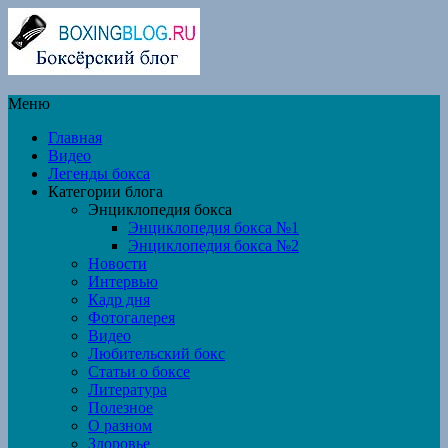
Меню
Главная
Видео
Легенды бокса
Категории блога
Энциклопедия бокса
Энциклопедия бокса №1
Энциклопедия бокса №2
Новости
Интервью
Кадр дня
Фотогалерея
Видео
Любительский бокс
Статьи о боксе
Литература
Полезное
О разном
Здоровье