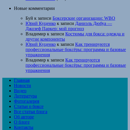
Новые комментарии
Буй
к записи
Боксерские организации: WBO
Юрий Куценко
к записи
Даниэль Дюбуа —
Джозеф Паркер: мой прогноз
Владимир
к записи
Костюмы для бокса: одежда и
другие компоненты
Юрий Куценко
к записи
Как тренируются
профессиональные боксёры: программа и базовые
упражнения
Владимир
к записи
Как тренируются
профессиональные боксёры: программа и базовые
упражнения
Главная
Новости
Видео
Литература
Фотогалерея
Статьи о боксе
Все статьи блога
Об авторе
О блоге
Контакты