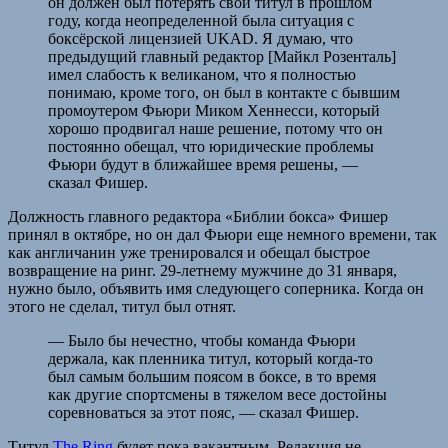
он должен был потерять свой титул в прошлом
году, когда неопределенной была ситуация с
боксёрской лицензией UKAD. Я думаю, что
предыдущий главный редактор [Майкл Розенталь]
имел слабость к великаном, что я полностью
понимаю, кроме того, он был в контакте с бывшим
промоутером Фьюри Миком Хеннесси, который
хорошо продвигал наше решение, потому что он
постоянно обещал, что юридические проблемы
Фьюри будут в ближайшее время решены, —
сказал Фишер.
Должность главного редактора «Библии бокса» Фишер
принял в октябре, но он дал Фьюри еще немного времени, так
как англичанин уже тренировался и обещал быстрое
возвращение на ринг. 29-летнему мужчине до 31 января,
нужно было, объявить имя следующего соперника. Когда он
этого не сделал, титул был отнят.
— Было бы нечестно, чтобы команда Фьюри
держала, как пленника титул, который когда-то
был самым большим поясом в боксе, в то время
как другие спортсмены в тяжелом весе достойны
соревноваться за этот пояс, — сказал Фишер.
Титул
The Ring
будет пока вакантным. Редакция не