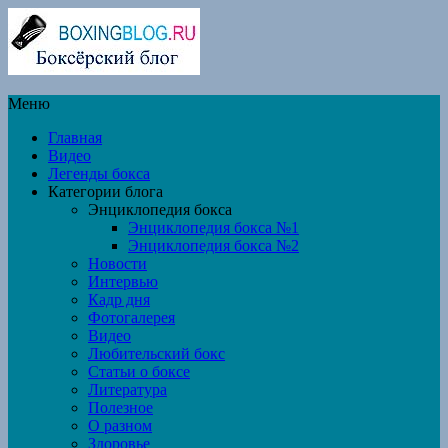
Меню
Главная
Видео
Легенды бокса
Категории блога
Энциклопедия бокса
Энциклопедия бокса №1
Энциклопедия бокса №2
Новости
Интервью
Кадр дня
Фотогалерея
Видео
Любительский бокс
Статьи о боксе
Литература
Полезное
О разном
Здоровье