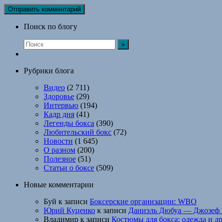
Поиск по блогу
Рубрики блога
Видео
(2 711)
Здоровье
(29)
Интервью
(194)
Кадр дня
(41)
Легенды бокса
(390)
Любительский бокс
(72)
Новости
(1 645)
О разном
(200)
Полезное
(51)
Статьи о боксе
(509)
Новые комментарии
Буй
к записи
Боксерские организации: WBO
Юрий Куценко
к записи
Даниэль Дюбуа — Джозеф 
Владимир
к записи
Костюмы для бокса: одежда и д