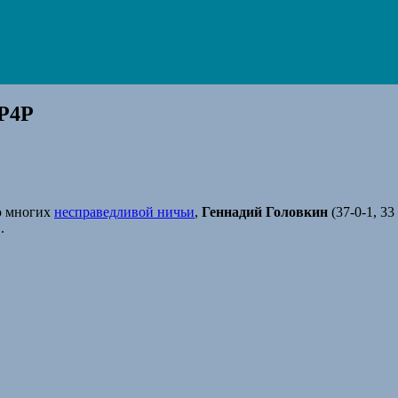
P4P
ю многих
несправедливой ничьи
,
Геннадий Головкин
(37-0-1, 3
.