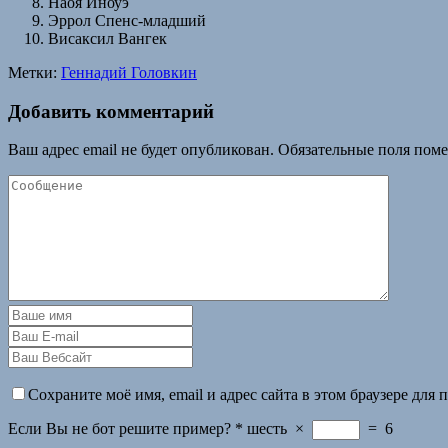
Наоя Иноуэ
Эррол Спенс-младший
Висаксил Вангек
Метки:
Геннадий Головкин
Добавить комментарий
Ваш адрес email не будет опубликован.
Обязательные поля пом
Сохраните моё имя, email и адрес сайта в этом браузере дл
Если Вы не бот решите пример?
*
шесть
×
=
6