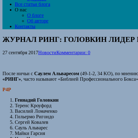
Все статьи блога
О нас
О блоге
Об авторе
Контакты
ЖУРНАЛ РИНГ: ГОЛОВКИН ЛИДЕР 
27 сентября 2017
Новости
Комментарии: 0
После ничьи с
Саулем Альваресом
(49-1-2, 34 KO), по мнени
«РИНГ»
, часто называют «Библией Профессионального Бокса»
P4P
Геннадий Головкин
Теренс Кроуфорд
Василий Ломаченко
Гильермо Ригондо
Сергей Ковалев
Сауль Альварес
Майки Гарсия