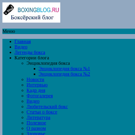
Меню
Главная
Видео
Легенды бокса
Категории блога
Энциклопедия бокса
Энциклопедия бокса №1
Энциклопедия бокса №2
Новости
Интервью
Кадр дня
Фотогалерея
Видео
Любительский бокс
Статьи о боксе
Литература
Полезное
О разном
Здоровье