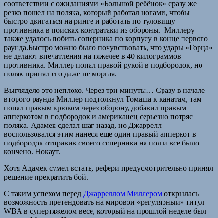
соответствии с ожиданиями «Большой ребёнок» сразу же
резко пошел на поляка, который работал ногами, чтобы
быстро двигаться на ринге и работать по туловищу
противника в поисках контратаки из обороны. Миллеру
также удалось побить соперника по корпусу в конце первого
раунда.Быстро можно было почувствовать, что удары «Горца»
не делают впечатления на тяжелее в 40 килограммов
противника. Миллер попал правой рукой в подбородок, но
поляк принял его даже не моргая.
Выглядело это неплохо. Через три минуты… Сразу в начале
второго раунда Миллер подтолкнул Томаша к канатам, там
попал правым крюком через оборону, добавил правым
апперкотом в подбородок и американец серьезно потряс
поляка. Адамек сделал шаг назад, но Джаррелл
воспользовался этим нанеся еще один правый апперкот в
подбородок отправив своего соперника на пол и все было
кончено. Нокаут.
Хотя Адамек сумел встать, рефери предусмотрительно принял
решение прекратить бой.
С таким успехом перед
Джарреллом Миллером
открылась
возможность претендовать на мировой «регулярный» титул
WBA в супертяжелом весе, который на прошлой неделе был