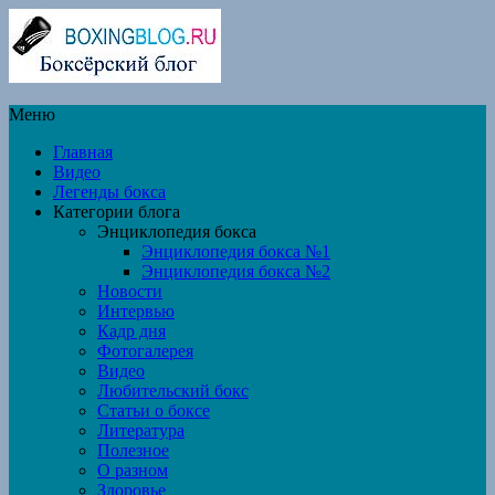
Меню
Главная
Видео
Легенды бокса
Категории блога
Энциклопедия бокса
Энциклопедия бокса №1
Энциклопедия бокса №2
Новости
Интервью
Кадр дня
Фотогалерея
Видео
Любительский бокс
Статьи о боксе
Литература
Полезное
О разном
Здоровье