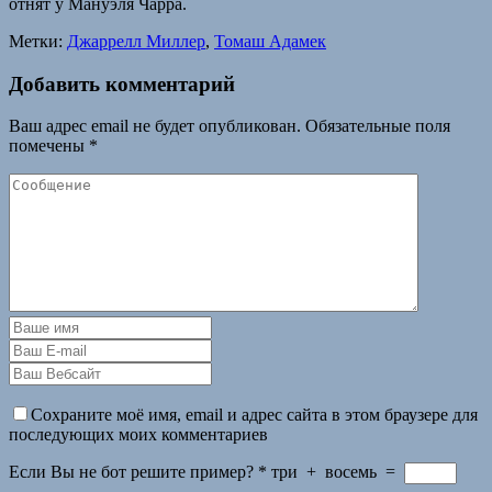
отнят у Мануэля Чарра.
Метки:
Джаррелл Миллер
,
Томаш Адамек
Добавить комментарий
Ваш адрес email не будет опубликован.
Обязательные поля
помечены
*
Сохраните моё имя, email и адрес сайта в этом браузере для
последующих моих комментариев
Если Вы не бот решите пример?
*
три
+
восемь
=