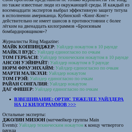
но также известные люди из окружающей среды. И каждый из
восемнадцати экспертов выбрал эффективную защиту титула
в исполнении американца. Кубинский «Кинг-Конг»
действительно не имеет шансов в противостоянии с более
лёгким на двенадцать килограммов «Бронзовым
бомбардировщиком»?
Журналисты Ring Magazine:
МАЙК КОППИНДЖЕР
:
Уайлдер нокаутом в 10 раунде
МАЙКЛ ВУДС
:
Уайлдер единогласно по очкам
ТОМ ГЕРБАСИ
:
Уайлдер техническим нокаутом в 10 раунде
АНСОН УЭЙНРАЙТ
:
Уайлдер нокаутом в 9 раунде
НОРМ ФРАУЭНХАЙМ
:
Уайлдер единогласно по очкам
МАРТИ МАЛКЭХИ
:
Уайлдер нокаутом
TOM ГРЭЙ
:
Уайлдер единогласно по очкам
РАЙАН СОНГАЛИЯ
:
Уайлдер нокаутом
ДАГ ФИШЕР
:
Уайлдер единогласно по очкам
ВЗВЕШИВАНИЕ: ОРТИС ТЯЖЕЛЕЕ УАЙЛДЕРА
НА 12 КИЛОГРАММОВ >>>
Остальные эксперты:
ДЖОЛИН МИЗЗОН
(матчмейкер группы Main
Events):
Уайлдер техническим нокаутом
к концу четвертого
раунда