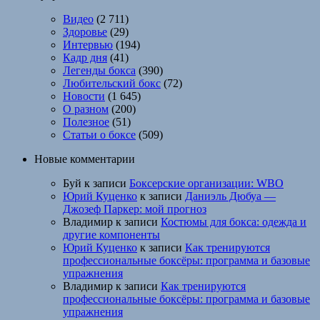
Видео
(2 711)
Здоровье
(29)
Интервью
(194)
Кадр дня
(41)
Легенды бокса
(390)
Любительский бокс
(72)
Новости
(1 645)
О разном
(200)
Полезное
(51)
Статьи о боксе
(509)
Новые комментарии
Буй
к записи
Боксерские организации: WBO
Юрий Куценко
к записи
Даниэль Дюбуа —
Джозеф Паркер: мой прогноз
Владимир
к записи
Костюмы для бокса: одежда и
другие компоненты
Юрий Куценко
к записи
Как тренируются
профессиональные боксёры: программа и базовые
упражнения
Владимир
к записи
Как тренируются
профессиональные боксёры: программа и базовые
упражнения