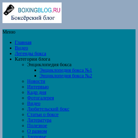
Меню
Главная
Видео
Легенды бокса
Категории блога
Энциклопедия бокса
Энциклопедия бокса №1
Энциклопедия бокса №2
Новости
Интервью
Кадр дня
Фотогалерея
Видео
Любительский бокс
Статьи о боксе
Литература
Полезное
О разном
Здоровье