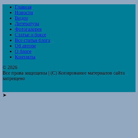
Главная
Новости
Видео
Литература
Фотогалерея
Статьи о боксе
Все статьи блога
Об авторе
О блоге
Контакты
© 2026
Все права защищены | (C) Копирование материалов сайта
запрещено
➤