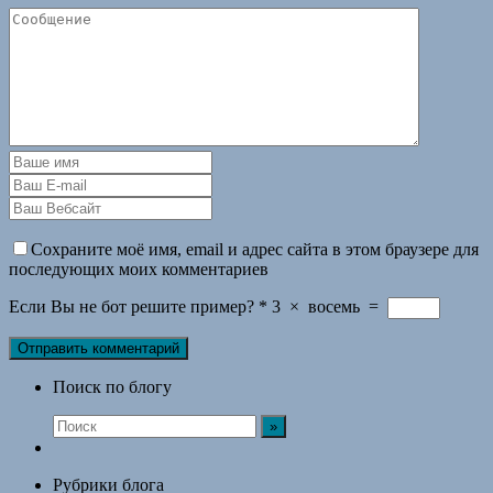
Сохраните моё имя, email и адрес сайта в этом браузере для
последующих моих комментариев
Если Вы не бот решите пример?
*
3
×
восемь
=
Поиск по блогу
Рубрики блога