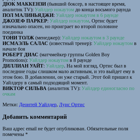
ДЮК МАККЕНЗИ
(бывший боксер, в настоящее время,
аналитик TV):
Уайлдер нокаутом
до конца восьмого раунда
ПОЛ МАЛИНЬЯДЖИ
:
Уайлдер нокаутом в 6 раунде
ДЖОЗЕФ ПАРКЕР
:
Уайлдер нокаутом
. Ортис будет
изначально опасен, но проиграет во второй половине
поединка
ТОНИ ТОЛЖ
(менеджер):
Уайлдер нокаутом в 3 раунде
ИСМАЭЛЬ САЛАС
(известный тренер):
Уайлдер нокаутом
в
начале боя
РОБЕРТ ДИАС
(матчмейкер группы Golden Boy
Promotions):
Уайлдер нокаутом
в 8 раунде
ДИЛЛИАН УАЙТ
:
Уайлдер
. На мой взгляд, Ортис был в
последние годы слишком мало активным, и это выйдет ему в
этом бою. В добавлении, он уже старый. Этот бой пришел к
Уайлдеру в самый подходящий момент.
ВИКТОР СИЛЬВА
(аналитик TV):
Уайлдер единогласно по
очкам
Метки:
Деонтей Уайлдер
,
Луис Ортис
Добавить комментарий
Ваш адрес email не будет опубликован.
Обязательные поля
помечены
*