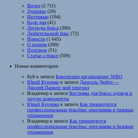
Видео
(2 711)
Здоровье
(29)
Интервью
(194)
Кадр дня
(41)
Легенды бокса
(390)
Любительский бокс
(72)
Новости
(1 645)
О разном
(200)
Полезное
(51)
Статьи о боксе
(509)
Новые комментарии
Буй
к записи
Боксерские организации: WBO
Юрий Куценко
к записи
Даниэль Дюбуа —
Джозеф Паркер: мой прогноз
Владимир
к записи
Костюмы для бокса: одежда и
другие компоненты
Юрий Куценко
к записи
Как тренируются
профессиональные боксёры: программа и базовые
упражнения
Владимир
к записи
Как тренируются
профессиональные боксёры: программа и базовые
упражнения