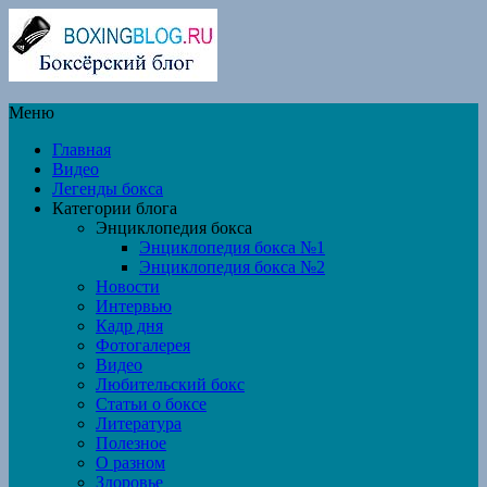
Меню
Главная
Видео
Легенды бокса
Категории блога
Энциклопедия бокса
Энциклопедия бокса №1
Энциклопедия бокса №2
Новости
Интервью
Кадр дня
Фотогалерея
Видео
Любительский бокс
Статьи о боксе
Литература
Полезное
О разном
Здоровье