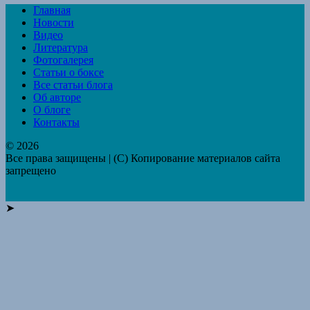
Главная
Новости
Видео
Литература
Фотогалерея
Статьи о боксе
Все статьи блога
Об авторе
О блоге
Контакты
© 2026
Все права защищены | (C) Копирование материалов сайта
запрещено
➤