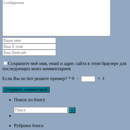
Сохраните моё имя, email и адрес сайта в этом браузере для
последующих моих комментариев
Если Вы не бот решите пример?
*
9
−
=
1
Поиск по блогу
Рубрики блога