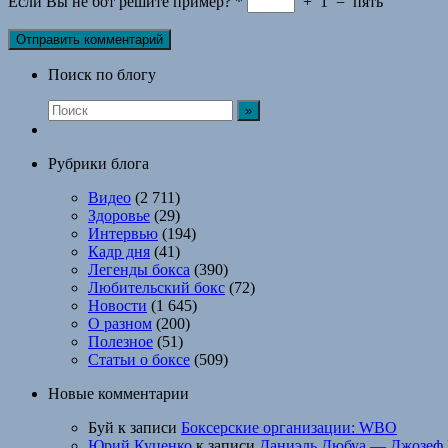
Если Вы не бот решите пример?
*
+
1
=
пять
Поиск по блогу
Рубрики блога
Видео
(2 711)
Здоровье
(29)
Интервью
(194)
Кадр дня
(41)
Легенды бокса
(390)
Любительский бокс
(72)
Новости
(1 645)
О разном
(200)
Полезное
(51)
Статьи о боксе
(509)
Новые комментарии
Буй
к записи
Боксерские организации: WBO
Юрий Куценко
к записи
Даниэль Дюбуа — Джозеф 