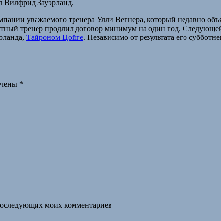
л Вилфрид Зауэрланд.
пании уважаемого тренера Улли Вегнера, который недавно объяв
тный тренер продлил договор минимум на один год. Следующей 
рланда,
Тайроном Цойге
. Независимо от результата его субботн
ечены
*
я последующих моих комментариев