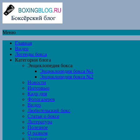
Меню
Главная
Видео
Легенды бокса
Категории блога
Энциклопедия бокса
Энциклопедия бокса №1
Энциклопедия бокса №2
Новости
Интервью
Кадр дня
Фотогалерея
Видео
Любительский бокс
Статьи о боксе
Литература
Полезное
О разном
Здоровье