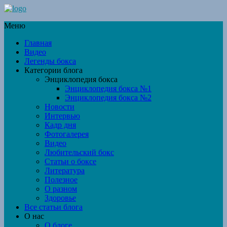
Меню
Главная
Видео
Легенды бокса
Категории блога
Энциклопедия бокса
Энциклопедия бокса №1
Энциклопедия бокса №2
Новости
Интервью
Кадр дня
Фотогалерея
Видео
Любительский бокс
Статьи о боксе
Литература
Полезное
О разном
Здоровье
Все статьи блога
О нас
О блоге