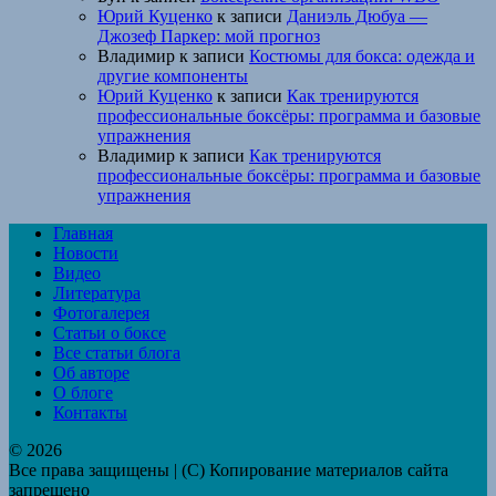
Юрий Куценко
к записи
Даниэль Дюбуа —
Джозеф Паркер: мой прогноз
Владимир
к записи
Костюмы для бокса: одежда и
другие компоненты
Юрий Куценко
к записи
Как тренируются
профессиональные боксёры: программа и базовые
упражнения
Владимир
к записи
Как тренируются
профессиональные боксёры: программа и базовые
упражнения
Главная
Новости
Видео
Литература
Фотогалерея
Статьи о боксе
Все статьи блога
Об авторе
О блоге
Контакты
© 2026
Все права защищены | (C) Копирование материалов сайта
запрещено