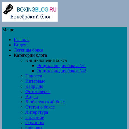
Меню
Главная
Видео
Легенды бокса
Категории блога
Энциклопедия бокса
Энциклопедия бокса №1
Энциклопедия бокса №2
Новости
Интервью
Кадр дня
Фотогалерея
Видео
Любительский бокс
Статьи о боксе
Литература
Полезное
О разном
Здоровье