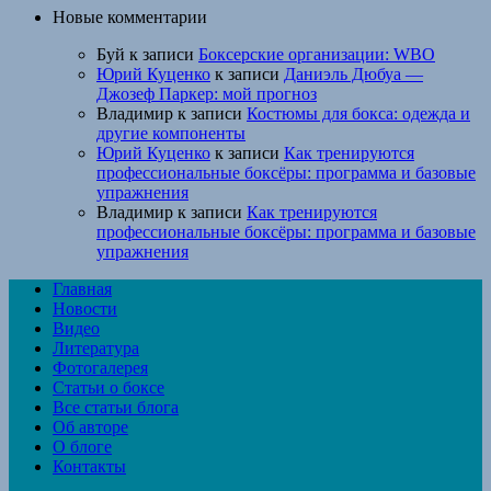
Новые комментарии
Буй
к записи
Боксерские организации: WBO
Юрий Куценко
к записи
Даниэль Дюбуа —
Джозеф Паркер: мой прогноз
Владимир
к записи
Костюмы для бокса: одежда и
другие компоненты
Юрий Куценко
к записи
Как тренируются
профессиональные боксёры: программа и базовые
упражнения
Владимир
к записи
Как тренируются
профессиональные боксёры: программа и базовые
упражнения
Главная
Новости
Видео
Литература
Фотогалерея
Статьи о боксе
Все статьи блога
Об авторе
О блоге
Контакты