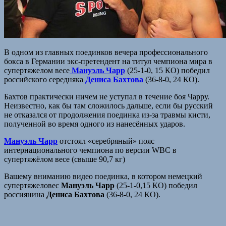
В одном из главных поединков вечера профессионального
бокса в Германии экс-претендент на титул чемпиона мира в
супертяжелом весе
Мануэль Чарр
(25-1-0, 15 КО) победил
российского середняка
Дениса Бахтова
(36-8-0, 24 КО).
Бахтов практически ничем не уступал в течение боя Чарру.
Неизвестно, как бы там сложилось дальше, если бы русский
не отказался от продолжения поединка из-за травмы кисти,
полученной во время одного из нанесённых ударов.
Мануэль Чарр
отстоял «серебряный» пояс
интернационального чемпиона по версии WBC в
супертяжёлом весе (свыше 90,7 кг)
Вашему вниманию видео поединка, в котором немецкий
супертяжеловес
Мануэль Чарр
(25-1-0,15 КО) победил
россиянина
Дениса Бахтова
(36-8-0, 24 КО).