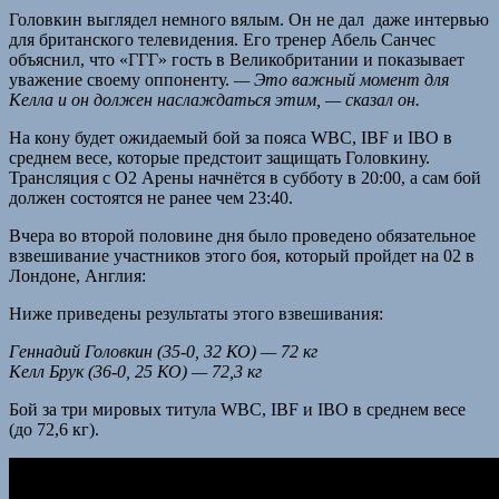
Головкин выглядел немного вялым. Он не дал даже интервью
для британского телевидения. Его тренер Абель Санчес
объяснил, что «ГГГ» гость в Великобритании и показывает
уважение своему оппоненту.
— Это важный момент для
Келла и он должен наслаждаться этим, — сказал он.
На кону будет ожидаемый бой за пояса WBC, IBF и IBO в
среднем весе, которые предстоит защищать Головкину.
Трансляция с O2 Арены начнётся в субботу в 20:00, а сам бой
должен состоятся не ранее чем 23:40.
Вчера во второй половине дня было проведено обязательное
взвешивание участников этого боя, который пройдет на 02 в
Лондоне, Англия:
Ниже приведены результаты этого взвешивания:
Геннадий Головкин (35-0, 32 КО) — 72 кг
Келл Брук (36-0, 25 КО) — 72,3 кг
Бой за три мировых титула WBC, IBF и IBO в среднем весе
(до 72,6 кг).