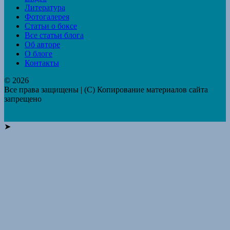
Литература
Фотогалерея
Статьи о боксе
Все статьи блога
Об авторе
О блоге
Контакты
© 2026
Все права защищены | (C) Копирование материалов сайта
запрещено
➤