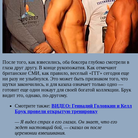
После того, как взвесились, оба боксера глубоко смотрели в
глаза друг другу. В конце рукопожатия. Как отмечают
британские СМИ, как правило, веселый «ГГГ» сегодня еще
ни разу не улыбнулся. Это может быть признаком того, что
шутки закончились, и для казаха означает только одно —
готовит еще один нокаут для своей богатой коллекции. Брук
видит это, однако, по-другому.
Смотрите также:
ВИДЕО: Геннадий Головкин и Келл
Брук провели открытую тренировку
— Я видел страх в его глазах. Он знает, что его
ждет настоящий бой, — сказал он после
церемонии взвешивания.