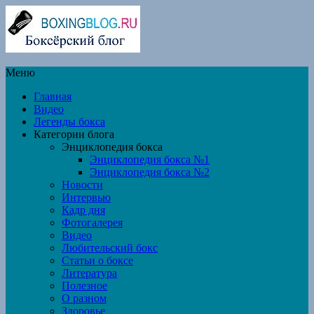
Меню
Главная
Видео
Легенды бокса
Категории блога
Энциклопедия бокса
Энциклопедия бокса №1
Энциклопедия бокса №2
Новости
Интервью
Кадр дня
Фотогалерея
Видео
Любительский бокс
Статьи о боксе
Литература
Полезное
О разном
Здоровье