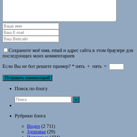
Сохраните моё имя, email и адрес сайта в этом браузере для
последующих моих комментариев
Если Вы не бот решите пример?
*
пять
+
пять
=
Поиск по блогу
Рубрики блога
Видео
(2 711)
Здоровье
(29)