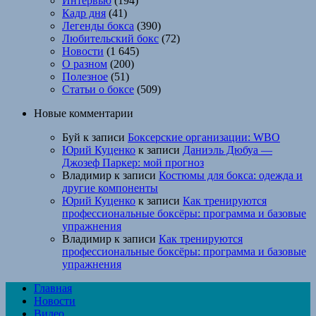
Интервью
(194)
Кадр дня
(41)
Легенды бокса
(390)
Любительский бокс
(72)
Новости
(1 645)
О разном
(200)
Полезное
(51)
Статьи о боксе
(509)
Новые комментарии
Буй
к записи
Боксерские организации: WBO
Юрий Куценко
к записи
Даниэль Дюбуа —
Джозеф Паркер: мой прогноз
Владимир
к записи
Костюмы для бокса: одежда и
другие компоненты
Юрий Куценко
к записи
Как тренируются
профессиональные боксёры: программа и базовые
упражнения
Владимир
к записи
Как тренируются
профессиональные боксёры: программа и базовые
упражнения
Главная
Новости
Видео