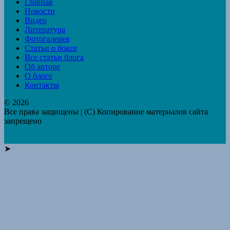
Главная
Новости
Видео
Литература
Фотогалерея
Статьи о боксе
Все статьи блога
Об авторе
О блоге
Контакты
© 2026
Все права защищены | (C) Копирование материалов сайта
запрещено
➤