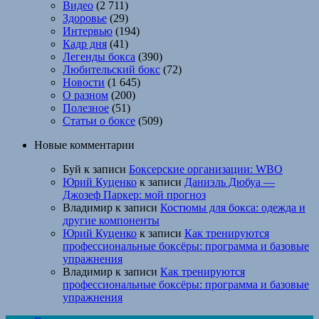
Видео
(2 711)
Здоровье
(29)
Интервью
(194)
Кадр дня
(41)
Легенды бокса
(390)
Любительский бокс
(72)
Новости
(1 645)
О разном
(200)
Полезное
(51)
Статьи о боксе
(509)
Новые комментарии
Буй
к записи
Боксерские организации: WBO
Юрий Куценко
к записи
Даниэль Дюбуа —
Джозеф Паркер: мой прогноз
Владимир
к записи
Костюмы для бокса: одежда и
другие компоненты
Юрий Куценко
к записи
Как тренируются
профессиональные боксёры: программа и базовые
упражнения
Владимир
к записи
Как тренируются
профессиональные боксёры: программа и базовые
упражнения