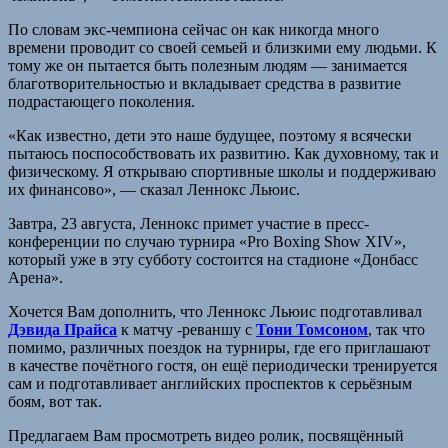
По словам экс-чемпиона сейчас он как никогда много
времени проводит со своей семьей и близкими ему людьми. К
тому же он пытается быть полезным людям — занимается
благотворительностью и вкладывает средства в развитие
подрастающего поколения.
«Как известно, дети это наше будущее, поэтому я всячески
пытаюсь поспособствовать их развитию. Как духовному, так и
физическому. Я открываю спортивные школы и поддерживаю
их финансово», — сказал Леннокс Льюис.
Завтра, 23 августа, Леннокс примет участие в пресс-
конференции по случаю турнира «Pro Boxing Show XIV»,
который уже в эту субботу состоится на стадионе «Донбасс
Арена».
Хочется Вам дополнить, что Леннокс Льюис подготавливал
Дэвида Прайса
к матчу -реваншу с
Тони Томсоном
, так что
помимо, различных поездок на турниры, где его приглашают
в качестве почётного гостя, он ещё периодически тренируется
сам и подготавливает английских проспектов к серьёзным
боям, вот так.
Предлагаем Вам просмотреть видео ролик, посвящённый