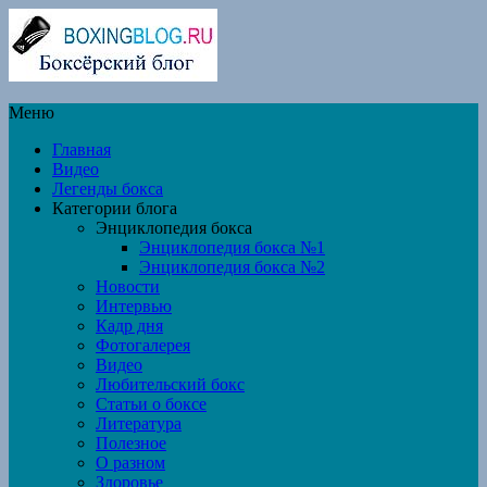
Меню
Главная
Видео
Легенды бокса
Категории блога
Энциклопедия бокса
Энциклопедия бокса №1
Энциклопедия бокса №2
Новости
Интервью
Кадр дня
Фотогалерея
Видео
Любительский бокс
Статьи о боксе
Литература
Полезное
О разном
Здоровье