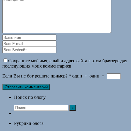
Сохраните моё имя, email и адрес сайта в этом браузере для
последующих моих комментариев
Если Вы не бот решите пример?
*
один
+
один
=
Поиск по блогу
Рубрики блога