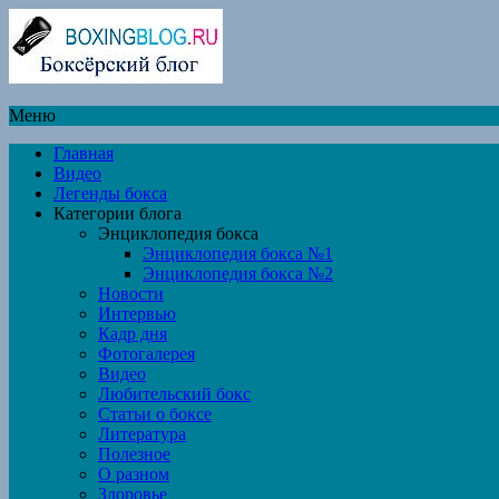
Меню
Главная
Видео
Легенды бокса
Категории блога
Энциклопедия бокса
Энциклопедия бокса №1
Энциклопедия бокса №2
Новости
Интервью
Кадр дня
Фотогалерея
Видео
Любительский бокс
Статьи о боксе
Литература
Полезное
О разном
Здоровье