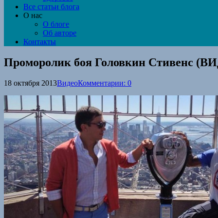
Все статьи блога
О нас
О блоге
Об авторе
Контакты
Проморолик боя Головкин Стивенс (В
18 октября 2013
Видео
Комментарии: 0