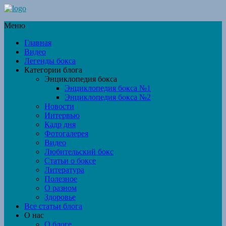
Меню
Главная
Видео
Легенды бокса
Категории блога
Энциклопедия бокса
Энциклопедия бокса №1
Энциклопедия бокса №2
Новости
Интервью
Кадр дня
Фотогалерея
Видео
Любительский бокс
Статьи о боксе
Литература
Полезное
О разном
Здоровье
Все статьи блога
О нас
О блоге