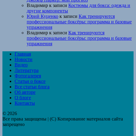
Владимир
к записи
Костюмы для бокса: одежда и
другие компоненты
Юрий Куценко
к записи
Как тренируются
профессиональные боксёры: программа и базовые
упражнения
Владимир
к записи
Как тренируются
профессиональные боксёры: программа и базовые
упражнения
Главная
Новости
Видео
Литература
Фотогалерея
Статьи о боксе
Все статьи блога
Об авторе
О блоге
Контакты
© 2026
Все права защищены | (C) Копирование материалов сайта
запрещено