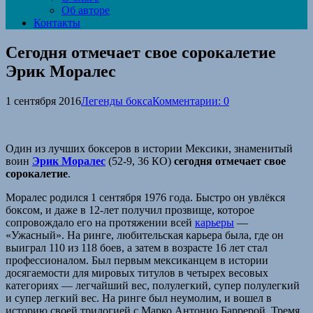
Об авторе
Контакты
Сегодня отмечает свое сорокалетие
Эрик Моралес
1 сентября 2016
Легенды бокса
Комментарии: 0
Один из лучших боксеров в истории Мексики, знаменитый
воин
Эрик Моралес
(52-9, 36 КО)
сегодня отмечает свое
сорокалетие
.
Моралес родился 1 сентября 1976 года. Быстро он увлёкся
боксом, и даже в 12-лет получил прозвище, которое
сопровождало его на протяжении всей
карьеры
—
«Ужасный». На ринге, любительская карьера была, где он
выиграл 110 из 118 боев, а затем в возрасте 16 лет стал
профессионалом. Был первым мексиканцем в истории
досягаемости для мировых титулов в четырех весовых
категориях — легчайший вес, полулегкий, супер полулегкий
и супер легкий вес. На ринге был неумолим, и вошел в
историю своей трилогией с Марко Антонио Баррерой. Тремя