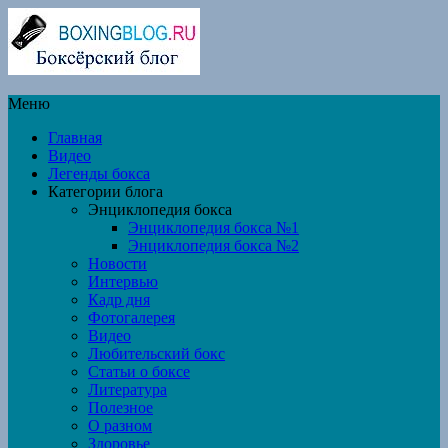
Меню
Главная
Видео
Легенды бокса
Категории блога
Энциклопедия бокса
Энциклопедия бокса №1
Энциклопедия бокса №2
Новости
Интервью
Кадр дня
Фотогалерея
Видео
Любительский бокс
Статьи о боксе
Литература
Полезное
О разном
Здоровье