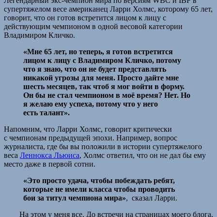
Легендарный экс-чемпион мира по версиям WBC и IBF в
супертяжелом весе американец Ларри Холмс, которому 65 лет,
говорит, что он готов встретится лицом к лицу с
действующим чемпионом в одной весовой категории
Владимиром Кличко.
«Мне 65 лет, но теперь, я готов встретится
лицом к лицу с Владимиром Кличко, потому
что я знаю, что он не будет представлять
никакой угрозы для меня. Просто дайте мне
шесть месяцев, так чтоб я мог войти в форму.
Он бы не стал чемпионом в моё время? Нет. Но
я желаю ему успеха, потому что у него
есть талант».
Напомним, что Ларри Холмс, говорит критически
с чемпионам предыдущей эпохи. Например, вопрос
журналиста, где бы вы положили в истории супертяжелого
веса
Леннокса Льюиса
, Холмс ответил, что он не дал бы ему
место даже в первой сотни.
«Это просто удача, чтобы побеждать ребят,
которые не имели класса чтобы проводить
бои за титул чемпиона мира»
, сказал Ларри.
На этом у меня все. До встречи на страницах моего блога.