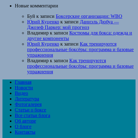
Новые комментарии
Буй
к записи
Боксерские организации: WBO
Юрий Куценко
к записи
Даниэль Дюбуа —
Джозеф Паркер: мой прогноз
Владимир
к записи
Костюмы для бокса: одежда и
другие компоненты
Юрий Куценко
к записи
Как тренируются
профессиональные боксёры: программа и базовые
упражнения
Владимир
к записи
Как тренируются
профессиональные боксёры: программа и базовые
упражнения
Главная
Новости
Видео
Литература
Фотогалерея
Статьи о боксе
Все статьи блога
Об авторе
О блоге
Контакты