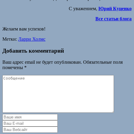
С уважением,
Юрий Куценко
Все статьи блога
Желаем вам успехов!
Метки:
Ларри Холмс
Добавить комментарий
Ваш адрес email не будет опубликован.
Обязательные поля
помечены
*